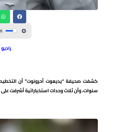
راديو 
كشفت صحيفة “يديعوت أحرونوت” أن التخطيط لاغ
سنوات، وأن ثلاث وحدات استخباراتية أشرفت على ا