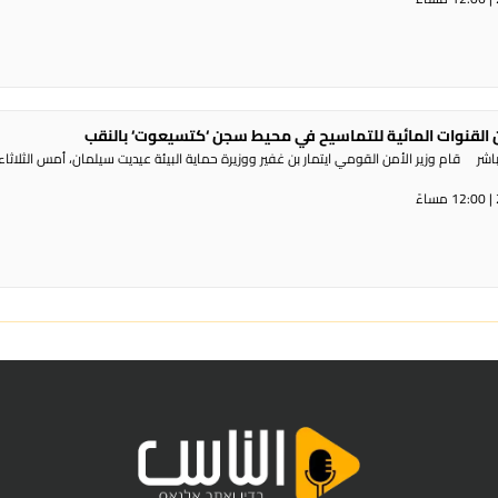
القنوات المائية للتماسيح في محيط سجن ‘كتسيعوت‘ بالنقب
ر قام وزير الأمن القومي ايتمار بن غفير ووزيرة حماية البيئة عيديت سيلمان، أمس الثلاثاء،