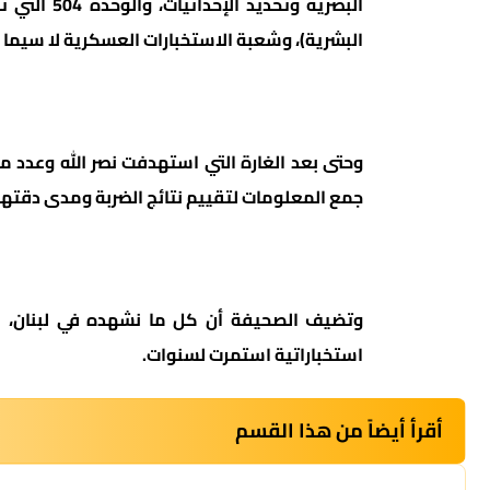
البصرية وتحديد الإحداثيات، والوحدة 504 التي تشغل العملاء (المتخصصة في جمع المعلومات
البشرية)، وشعبة الاستخبارات العسكرية لا سيما الوحدة 8200 (التي تعتمد على التكنولوجي
وحتى بعد الغارة التي استهدفت نصر الله وعدد من
جمع المعلومات لتقييم نتائج الضربة ومدى دقتها
وتضيف الصحيفة أن كل ما نشهده في لبنان، بد
استخباراتية استمرت لسنوات.
أقرأ أيضاً من هذا القسم