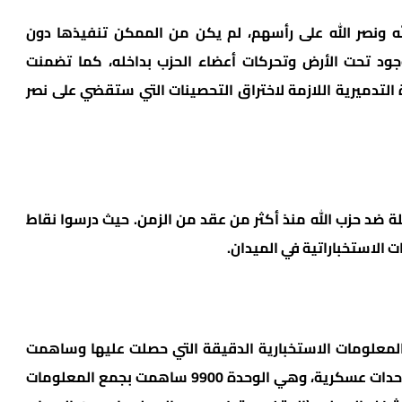
له ونصر الله على رأسهم، لم يكن من الممكن تنفيذها دون
ود تحت الأرض وتحركات أعضاء الحزب بداخله، كما تضمنت
تدميرية اللازمة لاختراق التحصينات التي ستقضي على نصر
لة ضد حزب الله منذ أكثر من عقد من الزمن. حيث درسوا نقاط
الاستخباراتية في الميدان.
لمعلومات الاستخبارية الدقيقة التي حصلت عليها وساهمت
بتنفيذ العملية واغتيال نصر الله، استندت إلى 3 وحدات عسكرية، وهي الوحدة 9900 ساهمت بجمع المعلومات