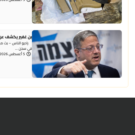
بن غفير يكشف عن 
راديو الناس – بث مباش
في سجن ...
5 أغسطس 2026 | 12:00 مساءً