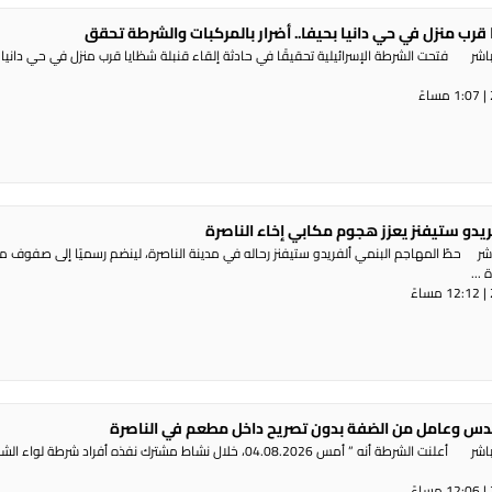
 قرب منزل في حي دانيا بحيفا.. أضرار بالمركبات والشرطة تحقق
شر فتحت الشرطة الإسرائيلية تحقيقًا في حادثة إلقاء قنبلة شظايا قرب منزل في حي دانيا 
ريدو ستيفنز يعزز هجوم مكابي إخاء الناصرة
شر حطّ المهاجم البنمي ألفريدو ستيفنز رحاله في مدينة الناصرة، لينضم رسميًا إلى صفوف 
...
س وعامل من الضفة بدون تصريح داخل مطعم في الناصرة
راديو الناس – بث مباشر أعلنت الشرطة أنه ” أمس 04.08.2026، خلال نشاط مشترك نفذه أفراد شرطة لوا