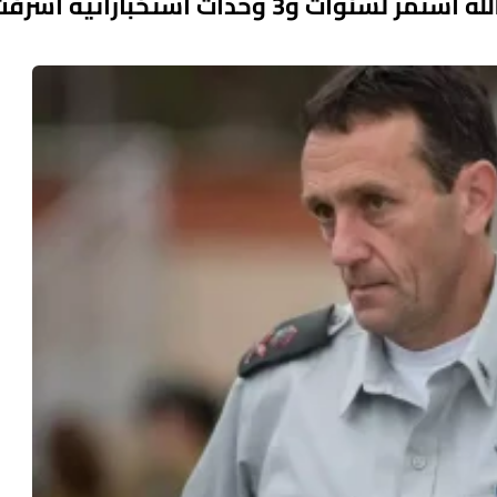
وسائل إعلام إسرائيلية: التخطيط لاغتيال نصر الله استمر لسنوات و3 وحدات استخب