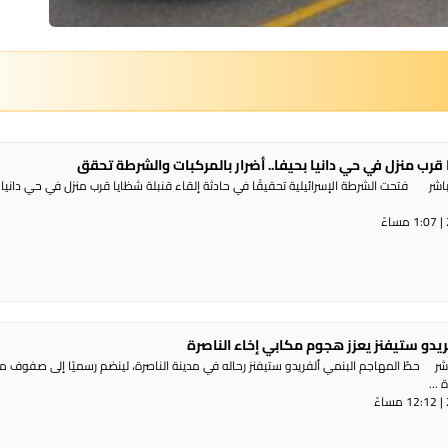
 قرب منزل في حي دانيا بحيفا.. أضرار بالمركبات والشرطة تحقق
شر فتحت الشرطة الإسرائيلية تحقيقًا في حادثة إلقاء قنبلة شظايا قرب منزل في حي دانيا 
ريدو ستيفنز يعزز هجوم مكابي إخاء الناصرة
شر حطّ المهاجم البنمي ألفريدو ستيفنز رحاله في مدينة الناصرة، لينضم رسميًا إلى صفوف 
...