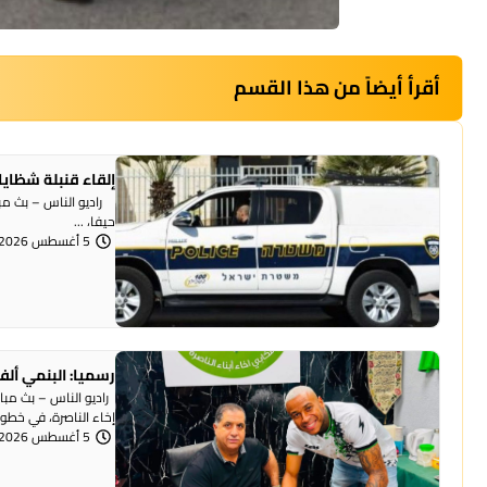
أقرأ أيضاً من هذا القسم
إلقاء قنبلة شظايا
راديو الناس – بث مبا
حيفا، ...
5 أغسطس 2026 | 1:07 مساءً
رسميا: البنمي ألف
راديو الناس – بث مبا
إخاء الناصرة، في خطوة 
5 أغسطس 2026 | 12:12 مساءً