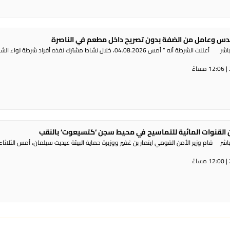
س وعامل من الضفة بدون تصريح داخل مطعم في الناصرة
راديو الناس – بث مباشر أعلنت الشرطة أنه ” أمس 04.08.2026، خلال نشاط مشترك نفذه أفراد شرطة لوا
القنوات المائية للتماسيح في محيط سجن ‘كتسيعوت‘ بالنقب
ر قام وزير الأمن القومي ايتمار بن غفير ووزيرة حماية البيئة عيديت سيلمان، أمس الثلاثاء،