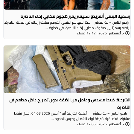
رسميا: البنمي ألفريدو ستيفنز يعزز هجوم مكابي إخاء الناصرة
راديو الناس – بث مباشر حطّ المهاجم البنمي ألفريدو ستيفنز رحاله في مدينة الناصرة،
لينضم رسميًا إلى صفوف مكابي إخاء الناصرة، في خطوة ...
5 أغسطس 2026 | 12:12 مساءً
الشرطة: ضبط مسدس وعامل من الضفة بدون تصريح داخل مطعم في
الناصرة
راديو الناس – بث مباشر أعلنت الشرطة أنه ” أمس 04.08.2026، خلال نشاط
مشترك نفذه أفراد شرطة لواء الشمال وحرس الحدود ...
5 أغسطس 2026 | 12:06 مساءً