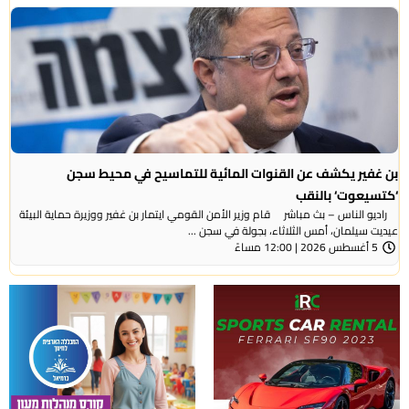
بن غفير يكشف عن القنوات المائية للتماسيح في محيط سجن
‘كتسيعوت‘ بالنقب
راديو الناس – بث مباشر قام وزير الأمن القومي ايتمار بن غفير ووزيرة حماية البيئة
عيديت سيلمان، أمس الثلاثاء، بجولة في سجن ...
5 أغسطس 2026 | 12:00 مساءً