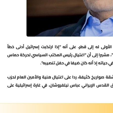
ولى له إلى قطر، على أنه “إذا ارتكبت إسرائيل أدنى خطأ
، مشيرا إلى أن “اغتيال رئيس المكتب السياسي لحركة حماس
ي حياته إذ أنه كان ضيفا في حفل تنصيبه”.
ا على إسرائيل في 1 أكتوبر برشقة صواريخ كثيفة، ردا على اغتيال هنية والأمين العام لحزب
القدس الإيراني عباس نيلفروشان، في غارة إسرائيلية على