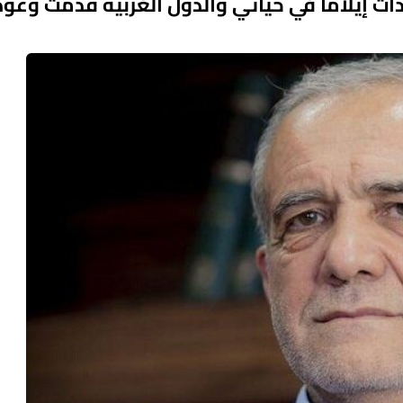
داث إيلاما في حياتي والدول الغربية قدمت وعود