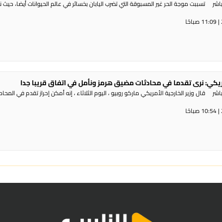
شر تسببت موجة الحر غير المسبوقة التي تضرب اليابان بخسائر في عالم الحيوانات أيضا، حيث 
مريكي: نرى تقدما في محادثات مضيق هرمز ونأمل في اتفاق قريبا جدا
ر قال وزير الخارجية الأمريكي ماركو روبيو ، اليوم الثلاثاء ، إنه أمكن إحراز تقدم في المحا