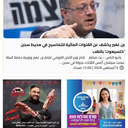
بن غفير يكشف عن القنوات المائية للتماسيح في محيط سجن
‘كتسيعوت‘ بالنقب
راديو الناس – بث مباشر قام وزير الأمن القومي ايتمار بن غفير ووزيرة حماية البيئة
عيديت سيلمان، أمس الثلاثاء، بجولة في سجن ...
5 أغسطس 2026 | 12:00 مساءً