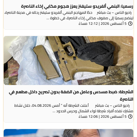
رسميا: البنمي ألفريدو ستيفنز يعزز هجوم مكابي إخاء الناصرة
راديو الناس – بث مباشر حطّ المهاجم البنمي ألفريدو ستيفنز رحاله في مدينة الناصرة،
لينضم رسميًا إلى صفوف مكابي إخاء الناصرة، في خطوة ...
5 أغسطس 2026 | 12:12 مساءً
الشرطة: ضبط مسدس وعامل من الضفة بدون تصريح داخل مطعم في
الناصرة
راديو الناس – بث مباشر أعلنت الشرطة أنه ” أمس 04.08.2026، خلال نشاط
مشترك نفذه أفراد شرطة لواء الشمال وحرس الحدود ...
5 أغسطس 2026 | 12:06 مساءً