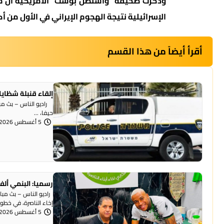
الإسرائيلية نتيجة الهجوم الإيراني في الأول من أك
أقرأ أيضاً من هذا القسم
إلقاء قنبلة شظايا
راديو الناس – بث مبا
حيفا، ...
5 أغسطس 2026 | 1:07 مساءً
رسميا: البنمي ألف
راديو الناس – بث مبا
إخاء الناصرة، في خطوة 
5 أغسطس 2026 | 12:12 مساءً