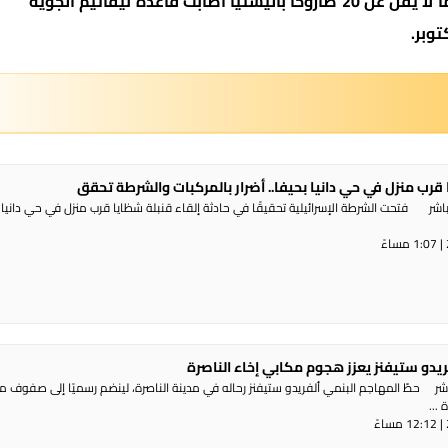
وذكرت صحيفة “واشنطن بوست” الأمريكية أن ما لا يقل عن 20 صاروخا باليستيا أصابت قاعدة نيفاتيم الجوية
توبر.
 قرب منزل في حي دانيا بحيفا.. أضرار بالمركبات والشرطة تحقق
شر فتحت الشرطة الإسرائيلية تحقيقًا في حادثة إلقاء قنبلة شظايا قرب منزل في حي دانيا 
ريدو ستيفنز يعزز هجوم مكابي إخاء الناصرة
شر حطّ المهاجم البنمي ألفريدو ستيفنز رحاله في مدينة الناصرة، لينضم رسميًا إلى صفوف 
...