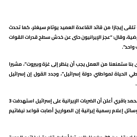
ث تلقى إيجازا من قائد القاعدة العميد يوتام سيغلر، كما تحدث
أرضية، وقال: “عجز الإيرانيون حتى عن خدش سطح قدرات القوات
واحد”.
نا ستمنعنا من العمل يجب أن ينظر إلى غزة وبيروت”، مشيرا
ي الحياة لمواطني دولة إسرائيل”، وجدد القول إن إسرائيل
وكان رئيس هيئة الاركان العامة الإيرانية اللواء محمد باقري أعلن أن الضربات الإيرانية على إسرائيل استهدفت 3
ائل إعلام رسمية إيرانية إن الصواريخ أصابت قواعد نيفاتيم