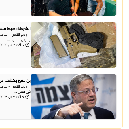
الشرطة: ضبط مسد
وحرس الحدود ...
5 أغسطس 2026 | 12:06 مساءً
بن غفير يكشف عن 
راديو الناس – بث مباش
في سجن ...
5 أغسطس 2026 | 12:00 مساءً