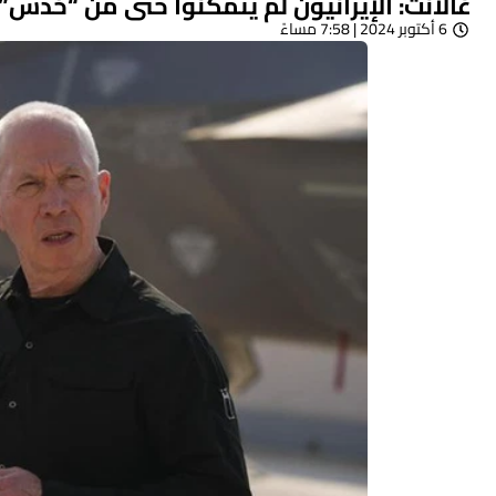
غالانت: الإيرانيون لم يتمكنوا حتى من “خدش” 
6 أكتوبر 2024 | 7:58 مساءً