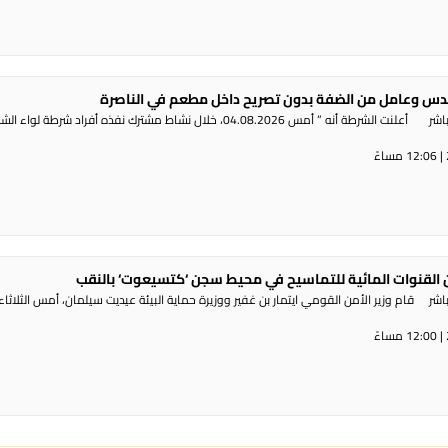
س وعامل من الضفة بدون تصريح داخل مطعم في الناصرة
راديو الناس – بث مباشر أعلنت الشرطة أنه ” أمس 04.08.2026، خلال نشاط مشترك نفذه أفراد شرطة لوا
القنوات المائية للتماسيح في محيط سجن ‘كتسيعوت‘ بالنقب
ر قام وزير الأمن القومي ايتمار بن غفير ووزيرة حماية البيئة عيديت سيلمان، أمس الثلاثاء،