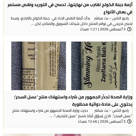
أزمة جبنة الكوتج تقترب من نهايتها.. تحسن في التوريد ونقص مستمر
في بعض الأنواع
راديو الناس – بث مباشر بدأت أزمة النقص الحاد في جبنة الكوتج بالتراجع، وسط
تحسن تدريجي في توافر المنتج داخل شبكات التسويق والمتاجر، لكن ...
5 أغسطس 2026 | 1:21 مساءً
وزارة الصحة تحذّر الجمهور من شراء واستهلاك منتج ‘عسل السحر‘:
يحتوي على مادة دوائية محظورة
راديو الناس – بث مباشر حذرت وزارة الصحة الجمهور من شراء واستهلاك منتج
“عسل السحر”، الذي يُسوَّق أيضًا باسم “عسل للتنحيف”، ...
5 أغسطس 2026 | 12:46 مساءً