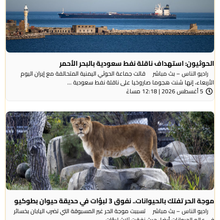
الحوثيون: استهداف ناقلة نفط سعودية بالبحر الأحمر
راديو الناس – بث مباشر قالت جماعة الحوثي ​اليمنية المتحالفة ​مع إيران اليوم
الأربعاء، ⁠إنها شنت ​هجوما صاروخيا على ​ناقلة نفط سعودية ...
5 أغسطس 2026 | 12:18 مساءً
موجة الحر تفتك بالحيوانات.. نفوق 3 لبؤات في حديقة حيوان بطوكيو
راديو الناس – بث مباشر تسببت موجة الحر غير المسبوقة التي تضرب اليابان بخسائر
في عالم الحيوانات أيضا، حيث نفقت ثلاث لبؤات ...