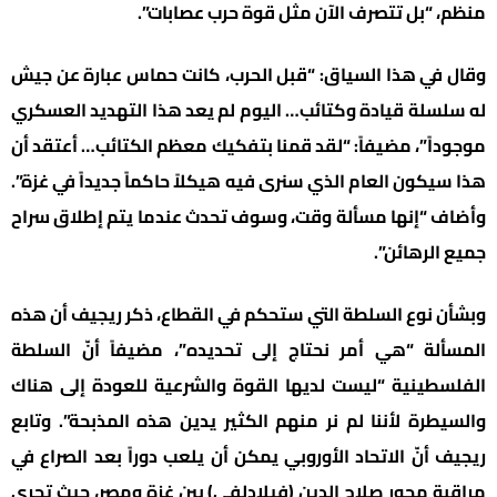
منظم، “بل تتصرف الآن مثل قوة حرب عصابات”.
وقال في هذا السياق: “قبل الحرب، كانت حماس عبارة عن جيش
له سلسلة قيادة وكتائب… اليوم لم يعد هذا التهديد العسكري
موجوداً”، مضيفاً: “لقد قمنا بتفكيك معظم الكتائب… أعتقد أن
هذا سيكون العام الذي سنرى فيه هيكلاً حاكماً جديداً في غزة”.
وأضاف “إنها مسألة وقت، وسوف تحدث عندما يتم إطلاق سراح
جميع الرهائن”.
وبشأن نوع السلطة التي ستحكم في القطاع، ذكر ريجيف أن هذه
المسألة “هي أمر نحتاج إلى تحديده”، مضيفاً أنّ السلطة
الفلسطينية “ليست لديها القوة والشرعية للعودة إلى هناك
والسيطرة لأننا لم نر منهم الكثير يدين هذه المذبحة”. وتابع
ريجيف أنّ الاتحاد الأوروبي يمكن أن يلعب دوراً بعد الصراع في
مراقبة محور صلاح الدين (فيلادلفي) بين غزة ومصر، حيث تجري