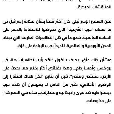
المناقشات المبكرة.
لكن السفير الإسرائيلي كان أكثر قلقاً بشأن مكانة إسرائيل في
ما سماه “حرب الشرعية” التي تخوضها للاحتفاظ بالدعم على
الساحة العالمية، خصوصاً في ظل التظاهرات العارمة التي تجتاح
المدن الأوروبية والعالمية، تنديداً بحرب الإبادة على غزة.
وبشأن ذلك علّق ريجيف بالقول “لقد رأيت تظاهرات هنا، في
بروكسل وأمستردام… وهذا يقلقني أكثر بكثير مما يحدث على
الأرض. سننتصر وننتصر”، قبل أن يتابع “لكن هناك افتقارا إلى
الوضوح الأخلاقي: كثير من الناس لا يفهمون أن هذه حرب
ديمقراطية ضد قوى راديكالية ومتطرفة… هذه هي المعركة”،
على حدّ وصفه.