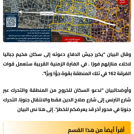
وقال البيان “‏يكرر جيش الدفاع دعوته إلى سكان مخيم جباليا
لاخلاء منازلهم فورًا . في الفترة الزمنية القريبة ستعمل قوات
الفرقة 162 في تلك المنطقة بقوة جوًّا وبرًّا”.
وأوضحالبيان “‏ندعو السكان للخروج من المنطقة والتحرك عبر
شارع الترنس إلى شارع صلاح الدين فقط والانتقال جنوبًا. التحرك
جنوبًا في محور آخر قد يعرضكم للخطر”. إلى هنا نص البيان
أقرأ أيضاً من هذا القسم