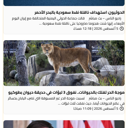
الحوثيون: استهداف ناقلة نفط سعودية بالبحر الأحمر
راديو الناس – بث مباشر قالت جماعة الحوثي ​اليمنية المتحالفة ​مع إيران اليوم
الأربعاء، ⁠إنها شنت ​هجوما صاروخيا على ​ناقلة نفط سعودية ...
5 أغسطس 2026 | 12:18 مساءً
موجة الحر تفتك بالحيوانات.. نفوق 3 لبؤات في حديقة حيوان بطوكيو
راديو الناس – بث مباشر تسببت موجة الحر غير المسبوقة التي تضرب اليابان بخسائر
في عالم الحيوانات أيضا، حيث نفقت ثلاث لبؤات ...
5 أغسطس 2026 | 11:09 صباحًا