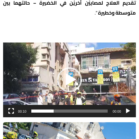
تقديم العلاج لمصابيْن آخريْن في الخضيرة – حالتهما بين
متوسطة وخطيرة
“.
شغل
لفيديو
00:10
00:00