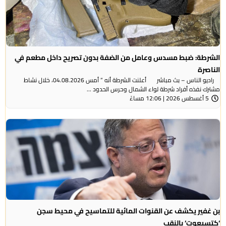
الشرطة: ضبط مسدس وعامل من الضفة بدون تصريح داخل مطعم في
الناصرة
راديو الناس – بث مباشر أعلنت الشرطة أنه ” أمس 04.08.2026، خلال نشاط
مشترك نفذه أفراد شرطة لواء الشمال وحرس الحدود ...
5 أغسطس 2026 | 12:06 مساءً
بن غفير يكشف عن القنوات المائية للتماسيح في محيط سجن
‘كتسيعوت‘ بالنقب