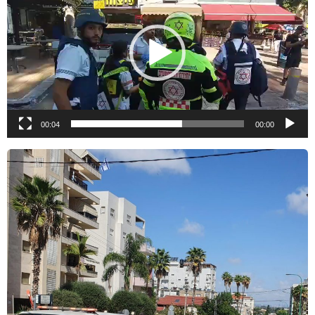
لفيديو
00:04
00:00