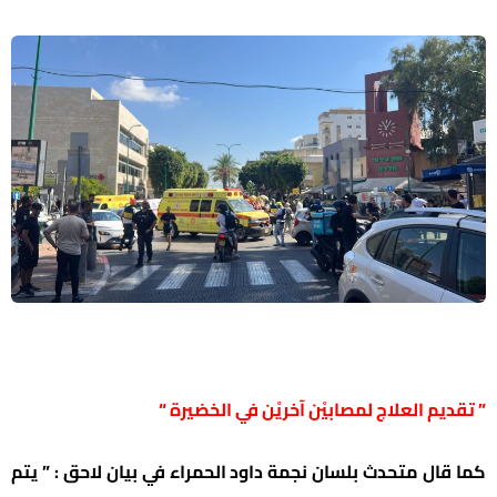
” تقديم العلاج لمصابيْن آخريْن في الخضيرة “
كما قال متحدث بلسان نجمة داود الحمراء في بيان لاحق : ” يتم