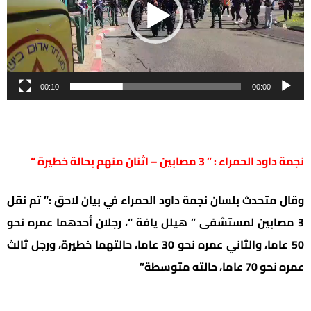
00:10
00:00
نجمة داود الحمراء : ” 3 مصابين – اثنان منهم بحالة خطيرة “
وقال متحدث بلسان نجمة داود الحمراء في بيان لاحق :” تم نقل
3 مصابين لمستشفى ” هيلل يافة “، رجلان أحدهما عمره نحو
50 عاما، والثاني عمره نحو 30 عاما، حالتهما خطيرة، ورجل ثالث
عمره نحو 70 عاما، حالته متوسطة”