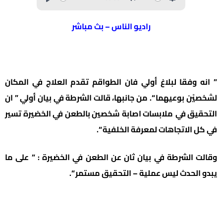
راديو الناس – بث مباشر
” انه وفقا لبلاغ أولي فان الطواقم تقدم العلاج في المكان
لشخصيْن بوعيهما “. من جانبها، قالت الشرطة في بيان أولي ” ان
التحقيق في
ملابسات اصابة شخصين بالطعن في الخضيرة تسير
في كل الاتجاهات لمعرفة الخلفية “.
وقالت الشرطة في بيان ثان عن الطعن في الخضيرة : ” على ما
يبدو الحدث ليس عملية – التحقيق مستمر “.