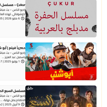
Çukur – مسلسل الحفرة مدبلج بالعربية
راديو الناس – بث مب
كوشوفالي. لهذه العائل
6 مايو 2026 | 11:05 صباحًا
حصرياً فيلم | أبو
راديو الناس – بث مباش
ياسمين عبد العزيز ...
1 يوليو 2025 | 8:47 مساءً
مسلسل السبع الحلقة 30 الثلاثو
الانتقام يصل نهاية، ...
9 أبريل 2025 | 8:42 مساءً