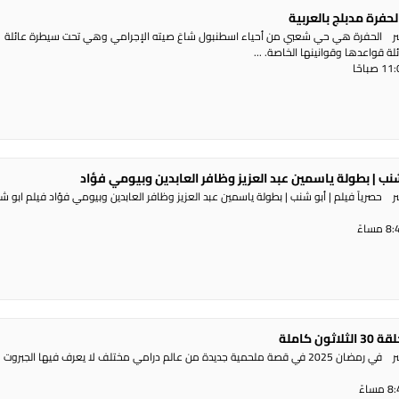
اشر الحفرة هي حي شعبي من أحياء اسطنبول شاعَ صيته الإجرامي وهي تحت سيطرة عائلة
ة قواعدها وقوانينها الخاصة. ...
 شنب | بطولة ياسمين عبد العزيز وظافر العابدين وبيومي فؤاد
ر حصرياً فيلم | أبو شنب | بطولة ياسمين عبد العزيز وظافر العابدين وبيومي فؤاد فيلم ابو ش
ن كاملة
راديو الناس – بث مباشر في رمضان 2025 في قصة ملحمية جديدة من عالم درامي مختلف لا يعرف فيها الجبروت