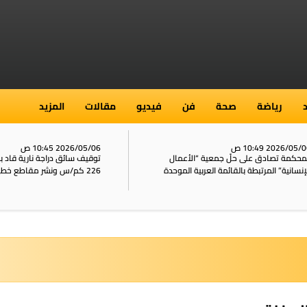
رياضة
صحة
فن
فيديو
مقالات
المزيد
2026/05/ 10:45 ص
2026/05/06 10:20 ص
قيف سائق دراجة نارية قاد بسرعة وصلت إلى
قلنسوة: جريمة إطلاق نار تودي
شر مقاطع خطيرة على الشبكات
محمد سمير زبارقة وابن عمه عبد
زبارقة وتُصيب آخر بجروح حرجة