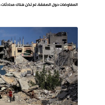
المفاوضات حول الصفقة، لم تكن هناك محادثات ح