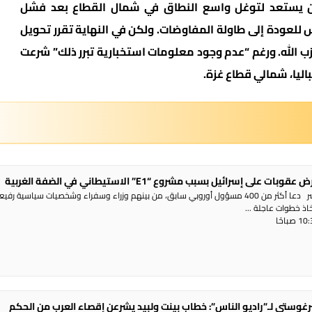
ان يستعد لتوغل واسع النطاق في شمال القطاع بعد فشل
لعودة إلى طاولة المفاوضات. ولكن في النهاية تقرر تحويل
ب الله. ورغم “عدم وجود معلومات استخبارية تبرر ذلك” شرعت
 على إسرائيل بسبب مشروع “E1” الاستيطاني في الضفة الغربية
راديو الناس – بث مباشر دعا أكثر من 400 مسؤول أوروبي سابق، من بينهم وزراء وسفراء وشخصيات سياسية رفي
تخاذ خطوات عاجلة ...
غوستي لـ”راديو الناس”: خطاب بينت ولبيد يشرعن إقصاء العرب من الحكم