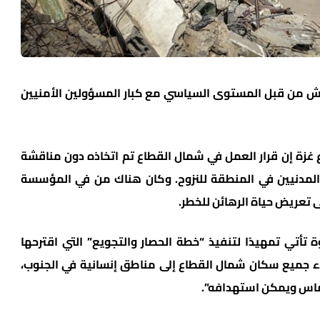
نقاش من قبل المستوى السياسي مع كبار المسؤولين الأمنيين
غزة إن قرار العمل في شمال القطاع تم اتخاذه دون مناقشة
لمدنيين في المنطقة للنزوح. وكان هناك من في المؤسسة
تعريض حياة الرهائن للخطر.
تأتي تمهيدًا لتنفيذ “خطة الحصار والتجويع” التي اقترحها
خلاء جميع سكان شمال القطاع إلى مناطق إنسانية في الجنوب،
حماس ويمكن استهدافه”.