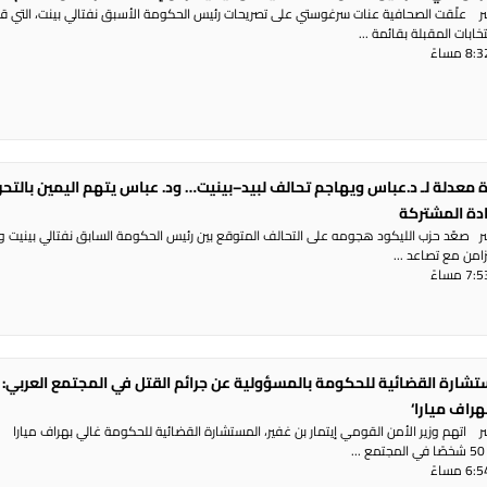
شر علّقت الصحافية عنات سرغوستي على تصريحات رئيس الحكومة الأسبق نفتالي بينت، التي ق
ابات المقبلة بقائمة ...
 معدلة لـ د.عباس ويهاجم تحالف لبيد–بينيت… ود. عباس يتهم اليمين بالتح
ادة المشتركة
شر صعّد حزب الليكود هجومه على التحالف المتوقع بين رئيس الحكومة السابق نفتالي بينيت و
تزامن مع تصاعد ...
تشارة القضائية للحكومة بالمسؤولية عن جرائم القتل في المجتمع العربي: 
هراف ميارا‘
ر اتهم وزير الأمن القومي إيتمار بن غفير، المستشارة القضائية للحكومة غالي بهراف ميارا