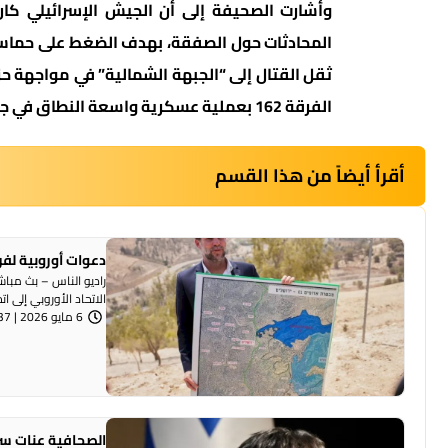
وأشارت الصحيفة إلى أن الجيش الإسرائيلي ك
المحادثات حول الصفقة، بهدف الضغط على حماس ل
ثقل القتال إلى “الجبهة الشمالية” في مواجهة حز
الفرقة 162 بعملية عسكرية واسعة النطاق في جباليا، شمالي قطاع غزة.
أقرأ أيضاً من هذا القسم
دعوات أوروبية لفرض عقوبات
الاتحاد الأوروبي إلى ا
6 مايو 2026 | 10:37 صباحًا
الصحافية عنات سر