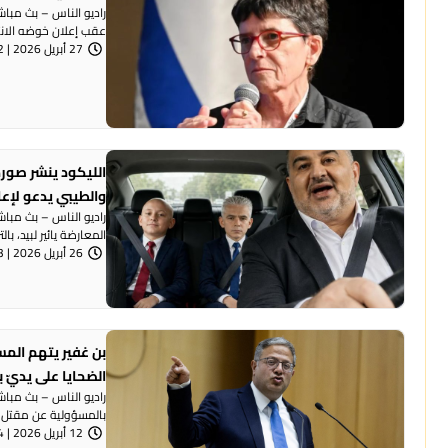
راديو الناس – بث مبا
عقب إعلان خوضه الانتخ
27 أبريل 2026 | 8:32 مساءً
الليكود ينشر صورة
والطيبي يدعو لإع
راديو الناس – بث مبا
المعارضة يائير لبيد، بال
26 أبريل 2026 | 7:53 مساءً
بن غفير يتهم المس
الضحايا على يديّ ب
راديو الناس – بث مباش
بالمسؤولية عن مقتل 50 شخصًا في المجتمع ...
12 أبريل 2026 | 6:54 مساءً