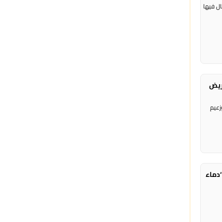
ال فيها
ريض
زعيم
‘دماء