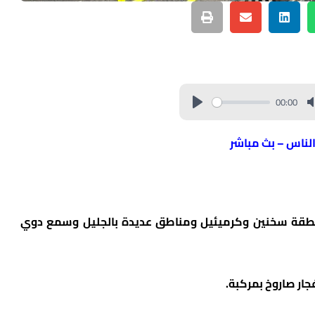
00:00
الناس – بث مباشر
ت الانذار عند الساعة 14:40 في منطقة سخنين وكرميئيل ومناطق عديدة بالجليل وسمع دوي
ار صاروخ بمركبة.