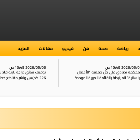
رياضة
صحة
فن
فيديو
مقالات
المزيد
2026/05/ 10:49 ص
2026/05/06 10:45 ص
محكمة تصادق على حلّ جمعية “الأعمال
توقيف سائق دراجة نارية قاد 
إنسانية” المرتبطة بالقائمة العربية الموحدة
226 كم/س ونشر مقاطع خطيرة على الشبكات