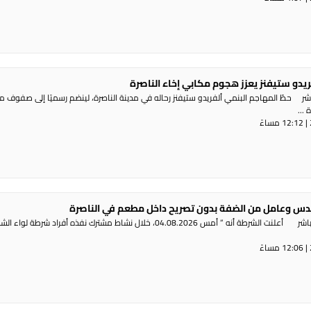
ريدو ستيفنز يعزز هجوم مكابي إخاء الناصرة
شر حطّ المهاجم البنمي ألفريدو ستيفنز رحاله في مدينة الناصرة، لينضم رسميًا إلى صفوف 
...
س وعامل من الضفة بدون تصريح داخل مطعم في الناصرة
راديو الناس – بث مباشر أعلنت الشرطة أنه ” أمس 04.08.2026، خلال نشاط مشترك نفذه أفراد شرطة لوا