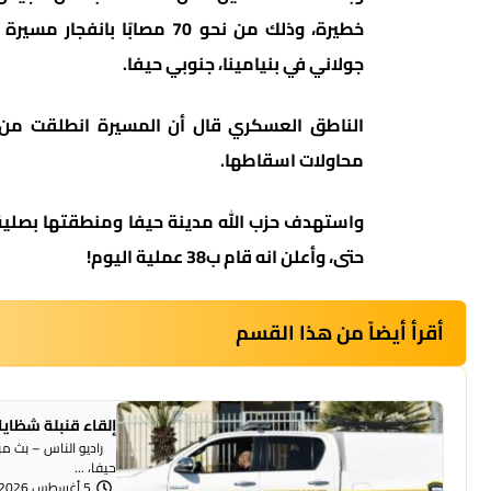
خطيرة، وذلك من نحو 70 مصاب
جولاني في بنيامينا، جنوبي حيفا.
الناطق العسكري قال أن المسيرة انطلقت من 
محاولات اسقاطها.
واستهدف حزب الله مدينة حيفا ومنطقتها بصلية
حتى، وأعلن انه قام ب38 عملية اليوم!
أقرأ أيضاً من هذا القسم
إلقاء قنبلة شظايا
راديو الناس – بث مبا
حيفا، ...
5 أغسطس 2026 | 1:07 مساءً