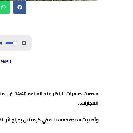
راديو 
سمعت صافرا
انفجارات. .
وأصيبت سيدة خمسينية في كرميئيل بجراح اثر انفج