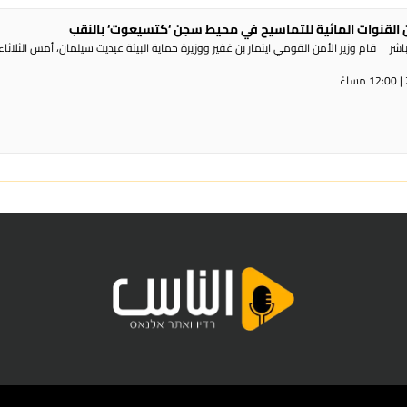
القنوات المائية للتماسيح في محيط سجن ‘كتسيعوت‘ بالنقب
ر قام وزير الأمن القومي ايتمار بن غفير ووزيرة حماية البيئة عيديت سيلمان، أمس الثلاثاء،