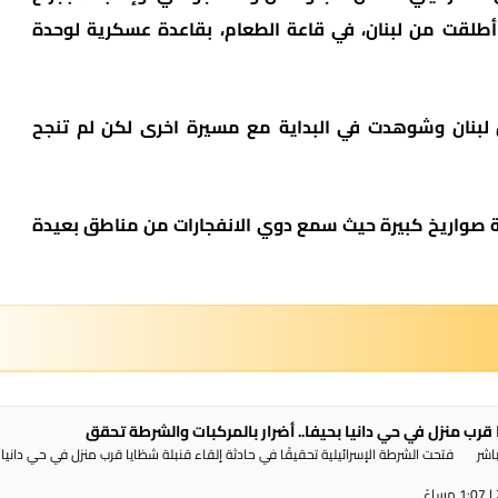
ًا بانفجار مسيرة أطلقت من لبنان، في قاعة الطعام، بقاعدة عسكرية لوحدة
لبنان وشوهدت في البداية مع مسيرة اخرى لكن لم تنجح
 صواريخ كبيرة حيث سمع دوي الانفجارات من مناطق بعيدة
 قرب منزل في حي دانيا بحيفا.. أضرار بالمركبات والشرطة تحقق
شر فتحت الشرطة الإسرائيلية تحقيقًا في حادثة إلقاء قنبلة شظايا قرب منزل في حي دانيا 