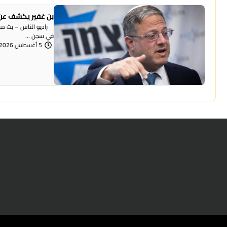
بن غفير يكشف عن 
راديو الناس – بث مباش
في سجن ...
5 أغسطس 2026 | 12:00 مساءً