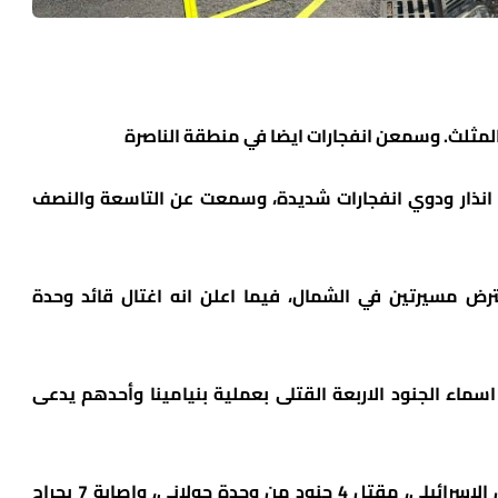
 انذار ودوي انفجارات شديدة، وسمعت عن التاسعة والنصف
ترض مسيرتين في الشمال، فيما اعلن انه اغتال قائد وحدة
سماء الجنود الاربعة القتلى بعملية بنيامينا وأحدهم يدعى
وبعد منتصف الليل أعلن المتحدث بلسان الجيش الاسرائيلي، مقتل 4 جنود من وحدة جولاني، وإصابة 7 بجراح