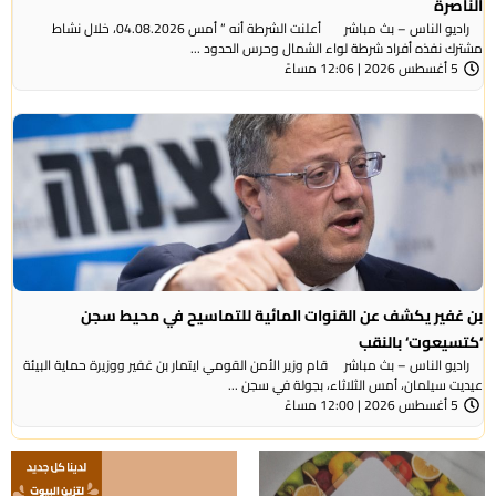
الناصرة
راديو الناس – بث مباشر أعلنت الشرطة أنه ” أمس 04.08.2026، خلال نشاط
مشترك نفذه أفراد شرطة لواء الشمال وحرس الحدود ...
5 أغسطس 2026 | 12:06 مساءً
بن غفير يكشف عن القنوات المائية للتماسيح في محيط سجن
‘كتسيعوت‘ بالنقب
راديو الناس – بث مباشر قام وزير الأمن القومي ايتمار بن غفير ووزيرة حماية البيئة
عيديت سيلمان، أمس الثلاثاء، بجولة في سجن ...
5 أغسطس 2026 | 12:00 مساءً