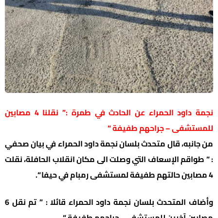
نجمة داود الحمراء عن الحادث في طمرة :” نقلنا 4 مصابين
للمستشفى – جراحهم طفيفة “
من جانبه، قال متحدث بلسان نجمة داود الحمراء في بيان صحفي
: ” طواقم الإسعاف التي وصلت الى مكان انقلاب الحافلة، نقلت
4 مصابين حالتهم طفيفة لمستشفى رمبام في حيفا “.
وأضاف المتحدث بلسان نجمة داود الحمراء قائلا : ” تم نقل 6
مصابين آخرين للمستشفى ، جراحهم طفيفة “
.