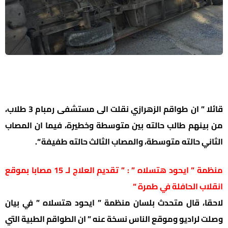
قائلا ” ان طواقم الزهرازي نقلت الى مستشفى رمبام 3 طلاب،
من بينهم طالب حالته بين متوسطة وخطيرة، فيما ان المصاب
الثاني حالته متوسطة، والمصاب الثالث حالته طفيفة “.
منظمة ” ايحود هتسلاه ” : ” تقديم العلاج لـ 15 مصابا بموقع
انقلاب الحافلة في طمرة “
لاحقا، قال متحدث بلسان منظمة ” ايحود هتسلاه ” في بيان
وصلت لراديو وموقع الناس نسخة عنه ” ان الطواقم الطبية التي