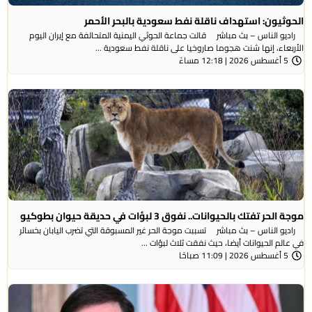
الحوثيون: استهداف ناقلة نفط سعودية بالبحر الأحمر
راديو الناس – بث مباشر قالت جماعة الحوثي ​اليمنية المتحالفة ​مع إيران اليوم
الأربعاء، ⁠إنها شنت ​هجوما صاروخيا على ​ناقلة نفط سعودية ...
5 أغسطس 2026 | 12:18 مساءً
موجة الحر تفتك بالحيوانات.. نفوق 3 لبؤات في حديقة حيوان بطوكيو
راديو الناس – بث مباشر تسببت موجة الحر غير المسبوقة التي تضرب اليابان بخسائر
في عالم الحيوانات أيضا، حيث نفقت ثلاث لبؤات ...
5 أغسطس 2026 | 11:09 صباحًا