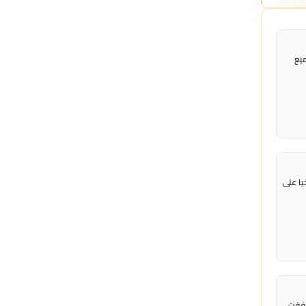
ميع
ا على ​
نفقت