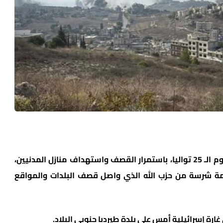
وواصلت القوات الإسرائيلية حربها على لبنان لليوم الـ 25 تواليا، باستمرار القصف واستهداف منازل المدنيين،
مة شرسة من حزب الله الذي واصل قصف البلدات والمواقع