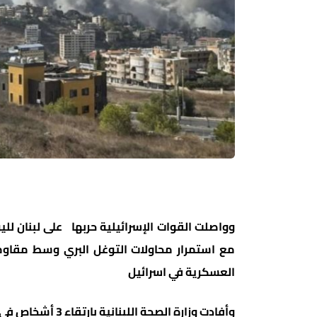
مع استمرار محاولات التوغل البري وسط مقاو
العسكرية في اسرائيل
وأفادت وزارة الصحة اللبنانية بارتقاء 3 أشخاص في غارة إسرائيلية أمس على بلدة طيردبا جنوبي البلاد.