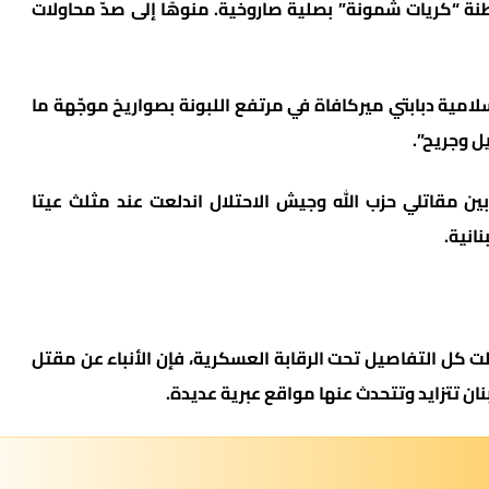
نة “كريات شمونة” بصلية صاروخية. منوهًا إلى صدّ محاولات
امية دبابتي ميركافاة في مرتفع اللبونة بصواريخ موجّهة ما
ل وجريح”.
بين مقاتلي حزب الله وجيش الاحتلال اندلعت عند مثلث عيتا
انية.
ت كل التفاصيل تحت الرقابة العسكرية، فإن الأنباء عن مقتل
ان تتزايد وتتحدث عنها مواقع عبرية عديدة.