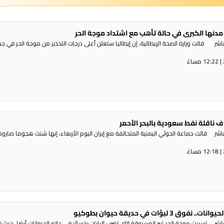
مدنها الكبرى في حالة تأهب مع اشتداد موجة الحر
شر قالت وزارة الصحة الإيطالية، إن إيطاليا ستعلن أعلى درجات التحذير من موجة ​الحر في ج
 ناقلة نفط سعودية بالبحر الأحمر
ر قالت جماعة الحوثي ​اليمنية المتحالفة ​مع إيران اليوم الأربعاء، ⁠إنها شنت ​هجوما صاروخي
 3 لبؤات في حديقة حيوان بطوكيو
شر تسببت موجة الحر غير المسبوقة التي تضرب اليابان بخسائر في عالم الحيوانات أيضا، حيث 