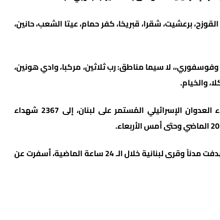
لقوزح، برعشيت، شقرا، قبريخا، كفر حمام، عيتا الشعب، حانين،
وسفوري،، لا سيما مناطق: رب ثلاثين، مركبا، وادي هونين،
ا، والخيام.
وبحسب وزارة الصحة اللبنانية، ارتفع عدد شهداء العدوان الإسرائيلي المُستمر على لبنان، إلى 2367 شهداء
وقالت “الصحة”، إن الغارات الإسرائيلية التي استهدفت مدناً وقرى لبنانية خلال الـ 24 ساعة الماضية، أسفرت عن