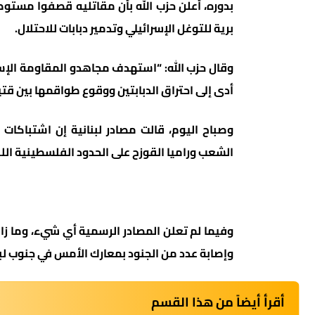
بدوره، أعلن حزب الله بأن مقاتليه قصفوا مستوط
برية للتوغل الإسرائيلي وتدمير دبابات للاحتلال.
وقال حزب الله: “استهدف مجاهدو المقاومة الإسل
أدى إلى احتراق الدبابتين ووقوع طواقمها بين قتي
وصباح اليوم، قالت مصادر لبنانية إن اشتباكات 
الشعب وراميا القوزح على الحدود الفلسطينية اللبن
وفيما لم تعلن المصادر الرسمية أي شيء، وما زال
وإصابة عدد من الجنود بمعارك الأمس في جنوب لبن
أقرأ أيضاً من هذا القسم