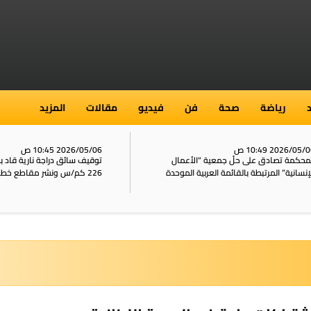
رياضة
صحة
فن
فيديو
مقالات
المزيد
2026/05/ 10:49 ص
2026/05/06 10:45 ص
محكمة تصادق على حلّ جمعية “الأعمال
توقيف سائق دراجة نارية قاد 
إنسانية” المرتبطة بالقائمة العربية الموحدة
226 كم/س ونشر مقاطع خطيرة على الشبكات