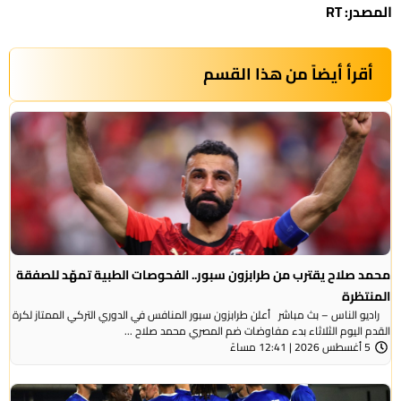
المصدر: RT
أقرأ أيضاً من هذا القسم
محمد صلاح يقترب من طرابزون سبور.. الفحوصات الطبية تمهّد للصفقة
المنتظرة
راديو الناس – بث مباشر أعلن طرابزون سبور المنافس في الدوري التركي الممتاز لكرة
القدم اليوم الثلاثاء بدء مفاوضات ضم المصري محمد صلاح ...
5 أغسطس 2026 | 12:41 مساءً