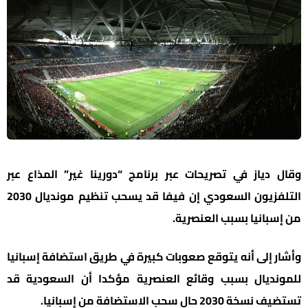
وقال دياز في تصريحات عبر برنامج “دورينا غير” المذاع عبر
التلفزيون السعودي إن فيفا قد يسحب تنظيم مونديال 2030
من إسبانيا بسبب العنصرية.
وأشار إلى أنه يتوقع صعوبات كبيرة في طريق استضافة إسبانيا
للمونديال بسبب وقائع العنصرية مؤكدا أن السعودية قد
تستضيف نسخة 2030 حال سحب الاستضافة من إسبانيا.