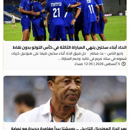
اتحاد أبناء سخنين ينهي المباراة الثالثة في كأس التوتو بدون نقاط
راديو الناس – بث مباشر حل فريق اتحاد أبناء سخنين ضيفا على هبوعيل كريات
شمونه في ستاد مريم في نتانيا، وخسر المباراة ...
5 أغسطس 2026 | 12:35 مساءً
بعد إنجاز المونديال التاريخي.. بوبيشتا يبدأ مغامرة جديدة مع نهضة