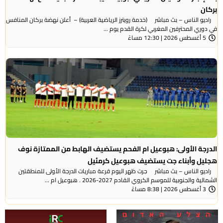
بركان
راديو الناس – بث مباشر (خدمة رويترز الرياضية العربية) – ‭‭ ‬‬أعلن نهضة بركان المنافس
في دوري المحترفين المغربي لكرة القدم يوم ...
5 أغسطس 2026 | 12:30 مساءً
الدرجة الأولى: هبوعيل ام الفحم يستضيف الهابط من الممتازة نوف
هجليل وأبناء جت يستضيف هبوعيل كرمئيل
راديو الناس – بث مباشر جرت ظهر اليوم قرعة مباريات الدرجة الأولى للمنطقتين
الشمالية والجنوبية للموسم الكروي القادم 2027-2026 . هبوعيل ام ...
3 أغسطس 2026 | 8:38 مساءً