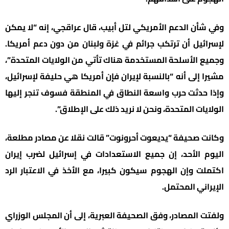
وفي شأن الدعم الأمريكي لتل أبيب، قال عراقجي، إنه “لا يمكن
لإسرائيل أن ترتكب جرائم في غزة ولبنان من دون دعم أمريكا.
وجميع الأسلحة المستخدمة هناك تأتي من الولايات المتحدة”،
مشيرا إلى أنه “بالنسبة لإيران فإن أمريكا هي حليفة لإسرائيل،
وإذا حدثت حرب واسعة النطاق في المنطقة فسوف تنجر إليها
الولايات المتحدة، ونحن لا نريد ذلك على الإطلاق”.
وكانت صحيفة “يديعوت أحرونوت” قالت نقلا عن مصادر مطلعة،
اليوم الأحد، إن جميع الاستعدادات في إسرائيل لضرب إيران
اكتملت وإن الهجوم سيكون كبيرا، مع الأخذ في الاعتبار الرد
الإيراني المحتمل.
ولفتت المصادر، وفق الصحيفة العبرية، إلى أن المجلس الوزراي