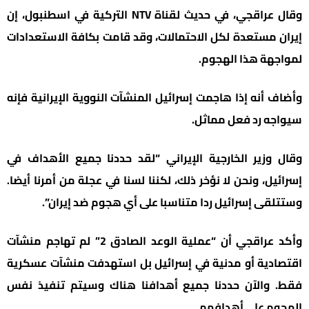
وقال عراقجي، في حديث لقناة NTV التركية في اسطنبول، إن
إيران مستعدة لكل الاحتمالات، وقد قامت بكافة الاستعدادات
لمواجهة هذا الهجوم.
وأضاف أنه إذا هاجمت إسرائيل المنشآت النووية الإيرانية فإنه
سيواجه رد فعل مماثل.
وقال وزير الخارجية الإيراني “لقد حددنا جميع الأهداف في
إسرائيل، ونحن لا نؤخر ذلك، لكننا لسنا في عجلة من أمرنا أيضا.
وستتلقى إسرائيل ردا متناسبا على أي هجوم ضد إيران”.
وأكد عراقجي أن “عملية الوعد الصادق 2” لم تهاجم منشآت
اقتصادية أو مدنية في إسرائيل بل استهدفت منشآت عسكرية
فقط. والآن حددنا جميع أهدافنا هناك وسيتم تنفيذ نفس
الهجوم على أهدافهم.