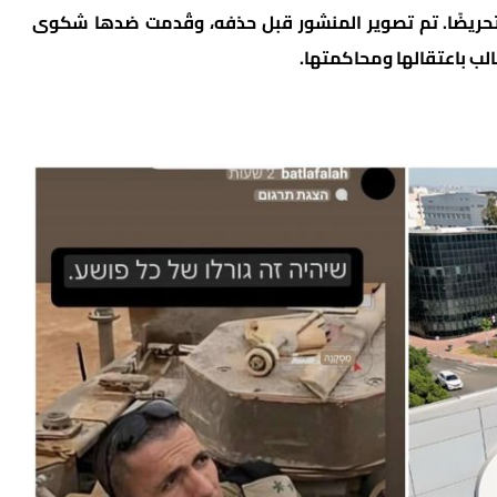
تحريضًا. تم تصوير المنشور قبل حذفه، وقُدمت ضدها شكوى
لب باعتقالها ومحاكمتها.