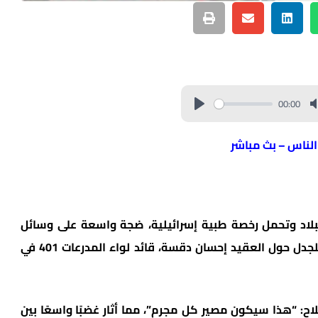
00:00
 الناس – بث مباشر
ج البلاد وتحمل رخصة طبية إسرائيلية، ضجة واسعة على وسائل
التواصل الاجتماعي بعد أن نشرت تعليقًا مثيرًا للجدل حول العقيد إحسان دقسة، قائد لواء المدرعات 401 في
اح: “هذا سيكون مصير كل مجرم”، مما أثار غضبًا واسعًا بين