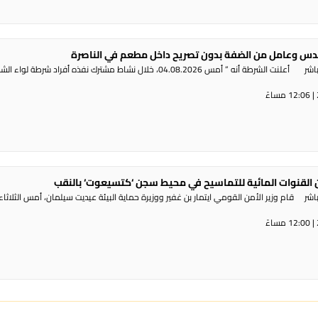
س وعامل من الضفة بدون تصريح داخل مطعم في الناصرة
راديو الناس – بث مباشر أعلنت الشرطة أنه ” أمس 04.08.2026، خلال نشاط مشترك نفذه أفراد شرطة لوا
القنوات المائية للتماسيح في محيط سجن ‘كتسيعوت‘ بالنقب
ر قام وزير الأمن القومي ايتمار بن غفير ووزيرة حماية البيئة عيديت سيلمان، أمس الثلاثاء،