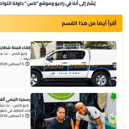
يُشار إلى أننا في راديو وموقع “ناس ” حاولنا التواص
أقرأ أيضاً من هذا القسم
إلقاء قنبلة شظايا
راديو الناس – بث مبا
حيفا، ...
5 أغسطس 2026 | 1:07 مساءً
رسميا: البنمي ألف
راديو الناس – بث مبا
إخاء الناصرة، في خطوة 
5 أغسطس 2026 | 12:12 مساءً