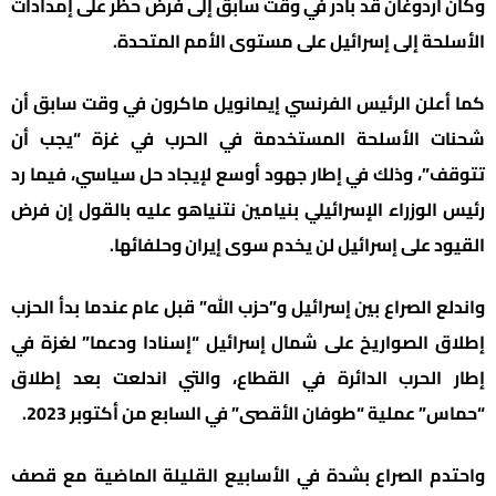
وكان أردوغان قد بادر في وقت سابق إلى فرض حظر على إمدادات
الأسلحة إلى إسرائيل على مستوى الأمم المتحدة.
كما أعلن الرئيس الفرنسي إيمانويل ماكرون في وقت سابق أن
شحنات الأسلحة المستخدمة في الحرب في غزة “يجب أن
تتوقف”، وذلك في إطار جهود أوسع لإيجاد حل سياسي، فيما رد
رئيس الوزراء الإسرائيلي بنيامين نتنياهو عليه بالقول إن فرض
القيود على إسرائيل لن يخدم سوى إيران وحلفائها.
واندلع الصراع بين إسرائيل و”حزب الله” قبل عام عندما بدأ الحزب
إطلاق الصواريخ على شمال إسرائيل “إسنادا ودعما” لغزة في
إطار الحرب الدائرة في القطاع، والتي اندلعت بعد إطلاق
“حماس” عملية “طوفان الأقصى” في السابع من أكتوبر 2023.
واحتدم الصراع بشدة في الأسابيع القليلة الماضية مع قصف