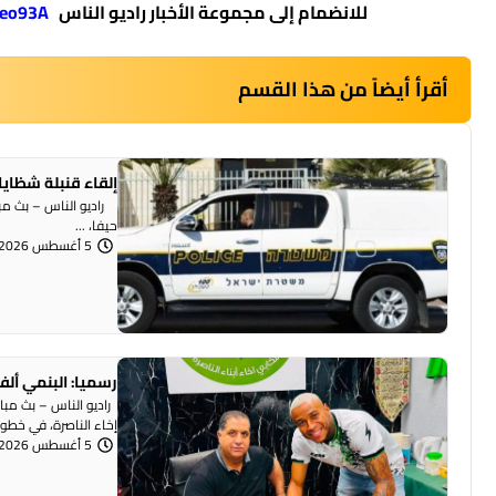
للانضمام إلى مجموعة الأخبار راديو الناس
https://whatsapp.com/channel/0029VanE1VH4Crfl2JReo93A
أقرأ أيضاً من هذا القسم
إلقاء قنبلة شظايا
راديو الناس – بث مبا
حيفا، ...
5 أغسطس 2026 | 1:07 مساءً
رسميا: البنمي ألف
راديو الناس – بث مبا
إخاء الناصرة، في خطوة 
5 أغسطس 2026 | 12:12 مساءً