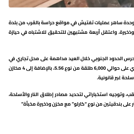
 مع وحدة ساهر عمليات تفتيش في مواقع حراسة بالقرب من بلدة
وذخيرة. واعتقل أربعة مشتبهين للتحقيق للاشتباه في حيازة
رس الحدود الجنوبي خلال العيد مداهمة على محل تجاري في
بلدة كسيفة، حيث عثرت على صناديق ذخيرة تحتوي على حوالي 6,000 طلقة من نوع 5.56، بالإضافة إلى 4 مخازن
ب، وتوجيه استخباراتي لتحديد مصادر إطلاق النار والأسلحة،
لى بندقيتين من نوع “كارلو” مع مخزن وذخيرة مخبأة”