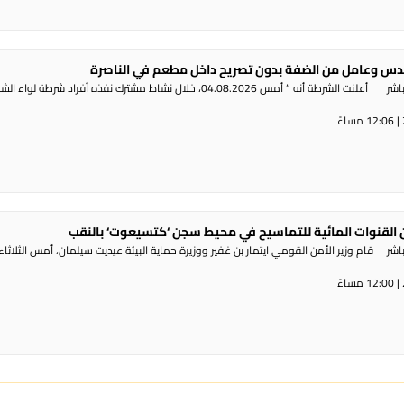
س وعامل من الضفة بدون تصريح داخل مطعم في الناصرة
راديو الناس – بث مباشر أعلنت الشرطة أنه ” أمس 04.08.2026، خلال نشاط مشترك نفذه أفراد شرطة لوا
القنوات المائية للتماسيح في محيط سجن ‘كتسيعوت‘ بالنقب
ر قام وزير الأمن القومي ايتمار بن غفير ووزيرة حماية البيئة عيديت سيلمان، أمس الثلاثاء،