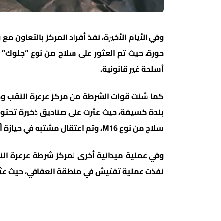
وفي الأيام الأخيرة، نفذ أفراد المركز بالتعاون
حورة، حيث تم العثور على سلاح من نوع “جلوك” 
أسلحة غير قانونية.
كما شنت قوات الشرطة من مركز عرعرة النقب وح
سلاح من نوع M16، وتم اعتقال مشتبه في حيازة أسلحة غير قانونية.
وفي عملية ميدانية أخرى لمركز شرطة عرعرة النق
نفذت عملية تفتيش في منطقة العفافي، حيث عثر ع