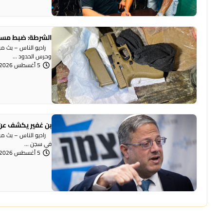
الشرطة: ضبط مسد
وحرس الحدود ...
5 أغسطس 2026 | 12:06 مساءً
بن غفير يكشف عن 
راديو الناس – بث مباش
في سجن ...
5 أغسطس 2026 | 12:00 مساءً