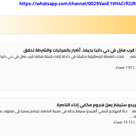
 قرب منزل في حي دانيا بحيفا.. أضرار بالمركبات والشرطة تحقق
شر فتحت الشرطة الإسرائيلية تحقيقًا في حادثة إلقاء قنبلة شظايا قرب منزل في حي دانيا 
ريدو ستيفنز يعزز هجوم مكابي إخاء الناصرة
شر حطّ المهاجم البنمي ألفريدو ستيفنز رحاله في مدينة الناصرة، لينضم رسميًا إلى صفوف 
...