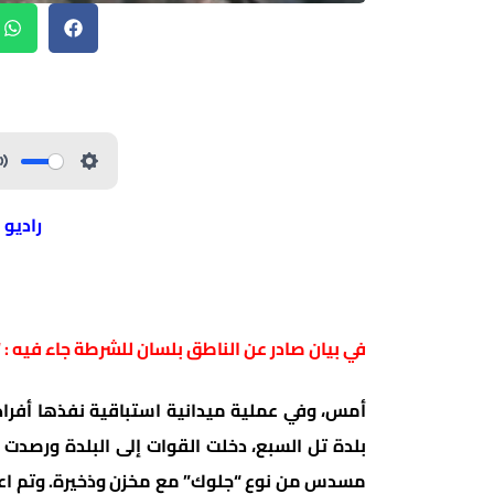
راديو 
في بيان صادر عن الناطق بلسان للشرطة جاء فيه : “
أمس، وفي عملية ميدانية استباقية نفذها أفراد
بلدة تل السبع، دخلت القوات إلى البلدة ورصدت
مسدس من نوع “جلوك” مع مخزن وذخيرة. وتم اعت