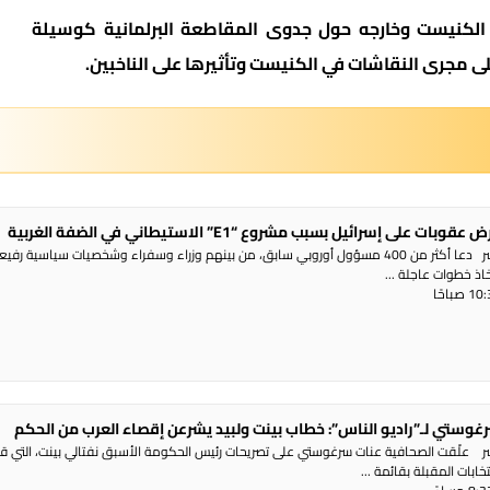
 الكنيست وخارجه حول جدوى المقاطعة البرلمانية كوسيلة
ى مجرى النقاشات في الكنيست وتأثيرها على الناخبين.
 على إسرائيل بسبب مشروع “E1” الاستيطاني في الضفة الغربية
راديو الناس – بث مباشر دعا أكثر من 400 مسؤول أوروبي سابق، من بينهم وزراء وسفراء وشخصيات سياسية رفي
تخاذ خطوات عاجلة ...
غوستي لـ”راديو الناس”: خطاب بينت ولبيد يشرعن إقصاء العرب من الحكم
شر علّقت الصحافية عنات سرغوستي على تصريحات رئيس الحكومة الأسبق نفتالي بينت، التي ق
ابات المقبلة بقائمة ...