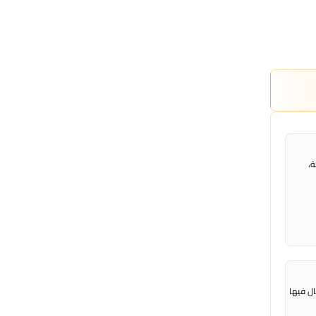
عة،
ال فيها