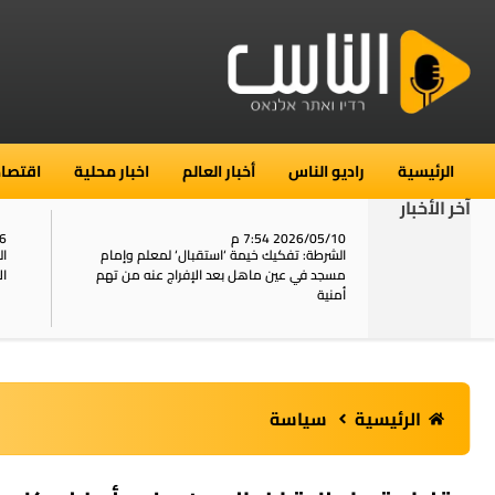
الرئيسية
راديو الناس
أخبار العالم
اخبار محلية
اقتصاد
آخر الأخبار
2026/05/10 7:54 م
06
استنفار في حي الطور بالقدس بعد الإبلاغ عن 16
الشرطة: تفكيك خيمة ‘استقبال‘ لمعلم وإمام
ال
يل
مسجد في عين ماهل بعد الإفراج عنه من تهم
ال
أمنية
الرئيسية
سياسة