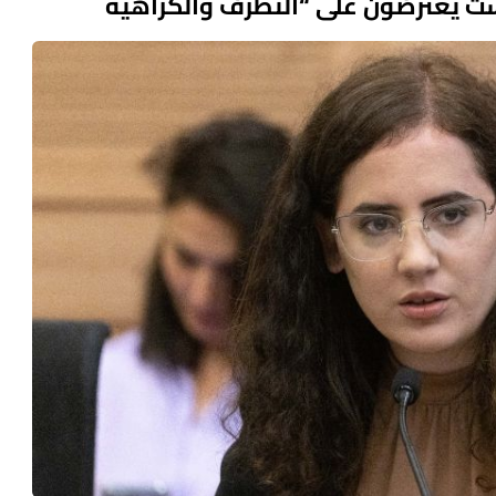
ست يعترضون على “التطرف والكراهية