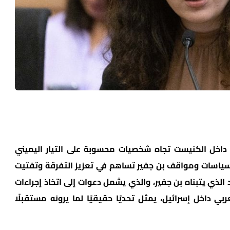
داخل الكنيست تجاه شخصيات محسوبة على التيار اليميني
سياسات ومواقف بن جفير تساهم في تعزيز التفرقة وتفتيت
الذي يتبناه بن جفير، والذي يشمل دعوات إلى اتخاذ إجراءات
 داخل إسرائيل، يمثل تحديًا حقيقيًا لما يرونه مستقبلًا