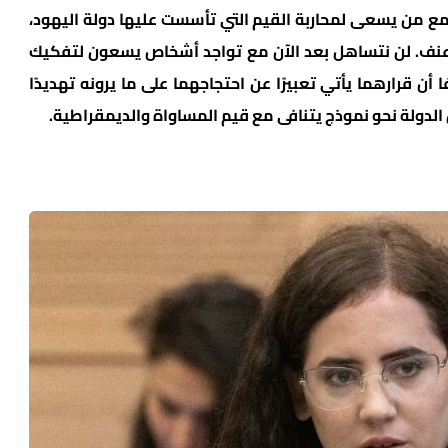
ع من يسعى لمحاربة القيم التي تأسست عليها دولة اليهود،
وعنف. لن نتساهل بعد الآن مع تواجد أشخاص يسعون لتفكيك
ن قرارهما يأتي تعبيرًا عن احتجاجهما على ما يرونه تهديدًا
لدولة نحو نموذج يتنافى مع قيم المساواة والديمقراطية.