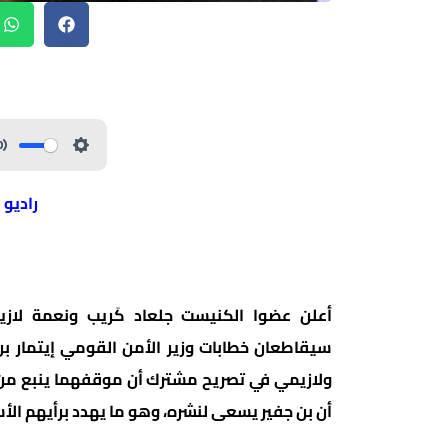
راديو 
أعلن عضوا الكنيست جلعاد كَريب ونعمة لازيم
سيقاطعان خطابات وزير الأمن القومي إيتمار بن
ولازيمي في تصريح مشترك أن موقفهما ينبع من ر
أن بن جفير يسعى لنشره، وهو ما يهدد برأيهم الأ