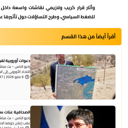
وأثار قرار كَريب ولازيمي نقاشات واسعة داخل
للضغط السياسي، وطرح التساؤلات حول تأثيرها عل
أقرأ أيضاً من هذا القسم
دعوات أوروبية لفرض عقوبات
الاتحاد الأوروبي إلى ا
6 مايو 2026 | 10:37 صباحًا
الصحافية عنات سر
راديو الناس – بث مبا
عقب إعلان خوضه الانتخ