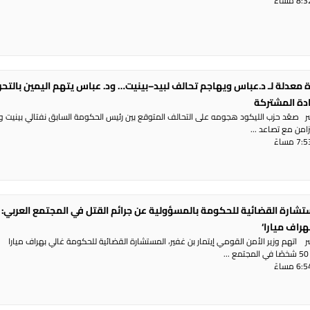
 معدلة لـ د.عباس ويهاجم تحالف لبيد–بينيت… ود. عباس يتهم اليمين بالتح
ادة المشتركة
شر صعّد حزب الليكود هجومه على التحالف المتوقع بين رئيس الحكومة السابق نفتالي بينيت و
تزامن مع تصاعد ...
تشارة القضائية للحكومة بالمسؤولية عن جرائم القتل في المجتمع العربي: 
هراف ميارا‘
ر اتهم وزير الأمن القومي إيتمار بن غفير، المستشارة القضائية للحكومة غالي بهراف ميارا