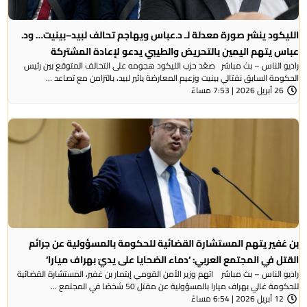
الليكود ينشر صورة معدلة لـ د.عباس ويهاجم تحالف لبيد–بينيت… ود.
عباس يتهم اليمين بالتحريض والطيبي يدعو لإعادة المشتركة
راديو الناس – بث مباشر صعّد حزب الليكود هجومه على التحالف المتوقع بين رئيس
الحكومة السابق نفتالي بينيت وزعيم المعارضة يائير لبيد، بالتزامن مع تصاعد ...
26 أبريل 2026 | 7:53 مساءً
بن غفير يتهم المستشارة القضائية للحكومة بالمسؤولية عن جرائم
القتل في المجتمع العربي: ‘دماء الضحايا على يديّ بهراف ميارا‘
راديو الناس – بث مباشر اتهم وزير الأمن القومي إيتمار بن غفير، المستشارة القضائية
للحكومة غالي بهراف ميارا بالمسؤولية عن مقتل 50 شخصًا في المجتمع ...
12 أبريل 2026 | 6:54 مساءً