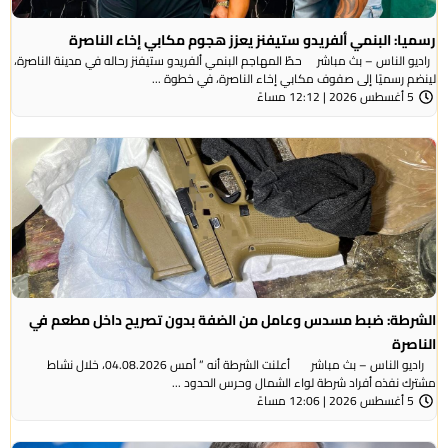
رسميا: البنمي ألفريدو ستيفنز يعزز هجوم مكابي إخاء الناصرة
راديو الناس – بث مباشر حطّ المهاجم البنمي ألفريدو ستيفنز رحاله في مدينة الناصرة،
لينضم رسميًا إلى صفوف مكابي إخاء الناصرة، في خطوة ...
5 أغسطس 2026 | 12:12 مساءً
الشرطة: ضبط مسدس وعامل من الضفة بدون تصريح داخل مطعم في
الناصرة
راديو الناس – بث مباشر أعلنت الشرطة أنه ” أمس 04.08.2026، خلال نشاط
مشترك نفذه أفراد شرطة لواء الشمال وحرس الحدود ...
5 أغسطس 2026 | 12:06 مساءً