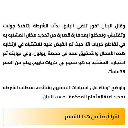
وقال البيان “فور تلقي البلاغ، بدأت الشرطة بتنفيذ جولات
وتفتيش، وتمكنوا بعد فترة قصيرة من تحديد مكان المشتبه به
في تقاطع كريات آتا، حيث تم القبض عليه للاشتباه في ارتكابه
هذه الأفعال والتحقيق معه في محطة زبولون، وفي نهايته تم
احتجازه. المشتبه به هو مقيم في كريات حاييم، يبلغ من العمر
38 عاماً”.
واوضح “وبناءً على احتياجات التحقيق ونتائجه، ستطلب الشرطة
تمديد اعتقاله أمام المحكمة”. حسب البيان
أقرأ أيضاً من هذا القسم