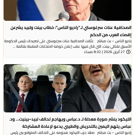
الصحافية عنات سرغوستي لـ”راديو الناس”: خطاب بينت ولبيد يشرعن
إقصاء العرب من الحكم
راديو الناس – بث مباشر علّقت الصحافية عنات سرغوستي على تصريحات رئيس الحكومة
الأسبق نفتالي بينت، التي قال فيها عقب إعلان خوضه الانتخابات المقبلة بقائمة ...
27 أبريل 2026 | 8:32 مساءً
الليكود ينشر صورة معدلة لـ د.عباس ويهاجم تحالف لبيد–بينيت… ود.
عباس يتهم اليمين بالتحريض والطيبي يدعو لإعادة المشتركة
راديو الناس – بث مباشر صعّد حزب الليكود هجومه على التحالف المتوقع بين رئيس