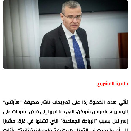
خلفية المشروع
تأتي هذه الخطوة ردًا على تصريحات ناشر صحيفة “هآرتس”
اليسارية، عاموس شوكن، التي دعا فيها إلى فرض عقوبات على
إسرائيل بسبب “الإبادة الجماعية” التي تشنها في غزة، مشيرًا
إلى أن ما يحدث في القطاع هو “نكبة فلسطينية ثانية”. وأثارت