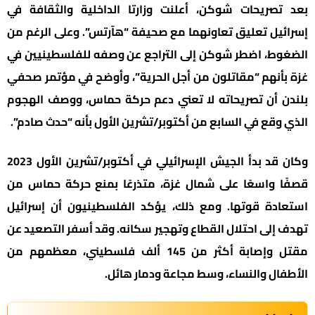
بعد تصريحات شوكن، أعلنت وزارتا الداخلية والثقافة في
إسرائيل تعليق تعاونهما مع صحيفة “هآرتس”. وعلى الرغم من
الضغوط، اضطر شوكن إلى التراجع عن وصفه للفلسطينيين في
غزة بأنهم “مقاتلون من أجل الحرية”، وأوضح في مؤتمر صحفي
بلندن أن تصريحاته لا تعني دعم حركة حماس، ووصف الهجوم
الذي وقع في السابع من أكتوبر/تشرين الأول بأنه “حدث صادم”.
وكان قد بدأ الجيش الإسرائيلي في أكتوبر/تشرين الأول 2023
قصفًا واسعًا على شمال غزة، متذرعًا بمنع حركة حماس من
استعادة قوتها. ومع ذلك، يؤكد الفلسطينيون أن إسرائيل
تهدف إلى احتلال القطاع وتهجير سكانه. وقد أسفر التصعيد عن
مقتل وإصابة أكثر من 145 ألف فلسطيني، معظمهم من
الأطفال والنساء، وسط مجاعة ودمار هائل.