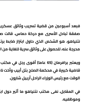
فبعد أسبوعين من قضية تسريب وثائق عسكرية مت
صفقة تبادل الأسرى مع حركة حماس، قالت صح
نتنياهو، هو الشخص الذي حاول ابتزاز ضابط ب
محرجة عنه، للحصول على وثائق سرية للغاية من ا
ويعتبر برافرمان (65 عاما) أقوى ر
قاضية كبيرة في محكمة الصلح بتل أبيب وأخت ناش
الوقت مع رئيس الوزراء الراحل أرييل شارون.
في المقابل، نفى مكتب نتنياهو ما أثير حول ابت
وموظفيه.