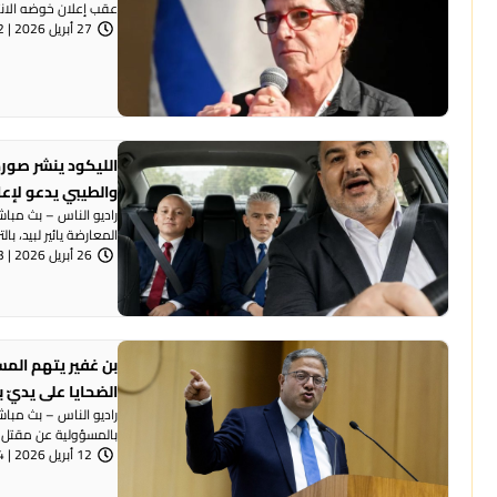
عقب إعلان خوضه الانتخ
27 أبريل 2026 | 8:32 مساءً
الليكود ينشر صورة
والطيبي يدعو لإع
راديو الناس – بث مبا
المعارضة يائير لبيد، بال
26 أبريل 2026 | 7:53 مساءً
بن غفير يتهم المس
الضحايا على يديّ ب
راديو الناس – بث مباش
بالمسؤولية عن مقتل 50 شخصًا في المجتمع ...
12 أبريل 2026 | 6:54 مساءً