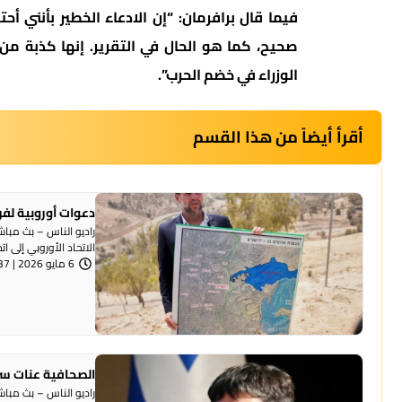
فيما قال برافرمان: “إن الادعاء الخطير بأنني 
صحيح، كما هو الحال في التقرير. إنها كذبة من
الوزراء في خضم الحرب”.
أقرأ أيضاً من هذا القسم
دعوات أوروبية لفرض عقوبات
الاتحاد الأوروبي إلى ا
6 مايو 2026 | 10:37 صباحًا
الصحافية عنات سر
راديو الناس – بث مبا