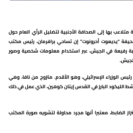
لاعب بها إلى الصحافة الأجنبية لتضليل الرأي العام حول
يفة “يديعوت أحرونوت” إن تساحي برافرمان، رئيس مكتب
رتبة رفيعة في الجيش، عبر استخدام معلومات شخصية وصور
لجيش.
جل في مكتب رئيس الوزراء الإسرائيلي، وهو الأقدم. متزوج من نافا، وهي
ط الليكود البارز في القدس إيتان كوهين، الذي عمل في ذلك
زاز الضابط، معتبرا أنها مجرد محاولة لتشويه صورة المكتب