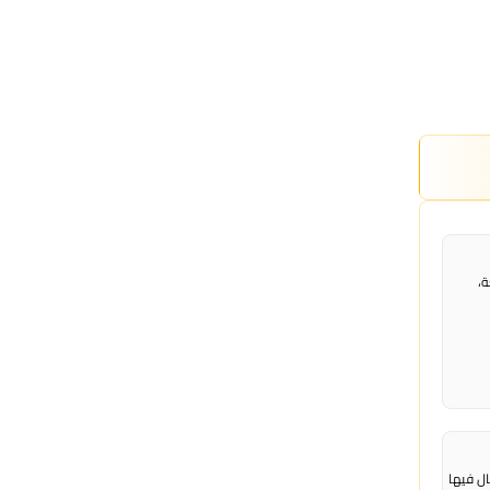
عة،
ال فيها