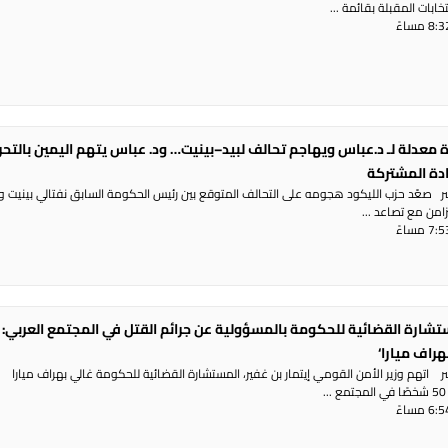
ابات المقبلة بقائمة ...
 معدلة لـ د.عباس ويهاجم تحالف لبيد–بينيت… ود. عباس يتهم اليمين بالتح
ادة المشتركة
شر صعّد حزب الليكود هجومه على التحالف المتوقع بين رئيس الحكومة السابق نفتالي بينيت و
تزامن مع تصاعد ...
تشارة القضائية للحكومة بالمسؤولية عن جرائم القتل في المجتمع العربي: 
هراف ميارا‘
ر اتهم وزير الأمن القومي إيتمار بن غفير، المستشارة القضائية للحكومة غالي بهراف ميارا