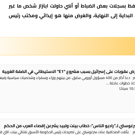
أحتفظ بسجلات بعض الضباط أو أنني حاولت ابتزاز شخص ما غير
 البداية إلى النهاية، والغرض منها هو إيذائي ومكتب رئيس
 على إسرائيل بسبب مشروع “E1” الاستيطاني في الضفة الغربية
راديو الناس – بث مباشر دعا أكثر من 400 مسؤول أوروبي سابق، من بينهم وزراء وسفراء وشخصيات سياسية رفي
تخاذ خطوات عاجلة ...
غوستي لـ”راديو الناس”: خطاب بينت ولبيد يشرعن إقصاء العرب من الحكم
شر علّقت الصحافية عنات سرغوستي على تصريحات رئيس الحكومة الأسبق نفتالي بينت، التي ق