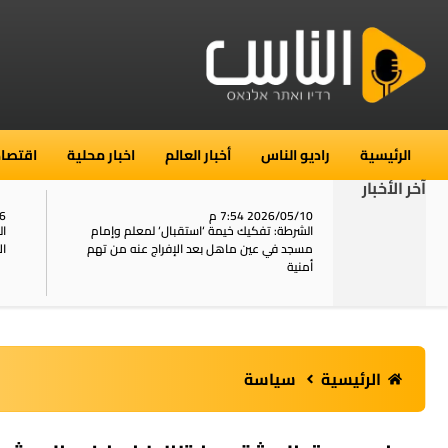
الرئيسية
راديو الناس
أخبار العالم
اخبار محلية
اقتصاد
آخر الأخبار
2026/05/10 7:54 م
06
استنفار في حي الطور بالقدس بعد الإبلاغ عن 16
الشرطة: تفكيك خيمة ‘استقبال‘ لمعلم وإمام
ال
يل
مسجد في عين ماهل بعد الإفراج عنه من تهم
ال
أمنية
الرئيسية
سياسة