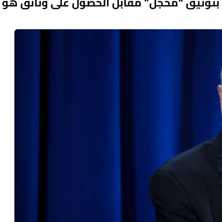
يش بتوثيق “مخجل” مقابل الحصول على وثائق هو 