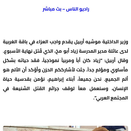
راديو الناس – بث مباشر
وزير الداخلية موشيه أربيل يقدم واجب العزاء في باقة الغربية
لدى عائلة مدير المدرسة زياد أبو مخ، الذي قُتل نهاية الأسبوع.
وقال أربيل: “زياد كان أباً ومربياً نموذجياً، فقد حياته بشكل
مأساوي ومؤلم جداً. جئت لأشارككم الحزن وأؤكد أن الألم هو
ألم الجميع. نحن جميعاً، أبناء إبراهيم، نؤمن بقدسية حياة
الإنسان، وسنعمل معاً لوقف جرائم القتل الشنيعة في
المجتمع العربي”.