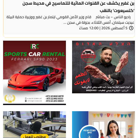
بن غفير يكشف عن القنوات المائية للتماسيح في محيط سجن
‘كتسيعوت‘ بالنقب
راديو الناس – بث مباشر قام وزير الأمن القومي ايتمار بن غفير ووزيرة حماية البيئة
عيديت سيلمان، أمس الثلاثاء، بجولة في سجن ...
5 أغسطس 2026 | 12:00 مساءً