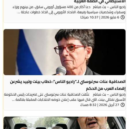
الاستيطاني في الضفة الغربية
راديو الناس – بث مباشر دعا أكثر من 400 مسؤول أوروبي سابق، من بينهم وزراء
وسفراء وشخصيات سياسية رفيعة، الاتحاد الأوروبي إلى اتخاذ خطوات عاجلة ...
6 مايو 2026 | 10:37 صباحًا
الصحافية عنات سرغوستي لـ”راديو الناس”: خطاب بينت ولبيد يشرعن
إقصاء العرب من الحكم
راديو الناس – بث مباشر علّقت الصحافية عنات سرغوستي على تصريحات رئيس الحكومة
الأسبق نفتالي بينت، التي قال فيها عقب إعلان خوضه الانتخابات المقبلة بقائمة ...
27 أبريل 2026 | 8:32 مساءً