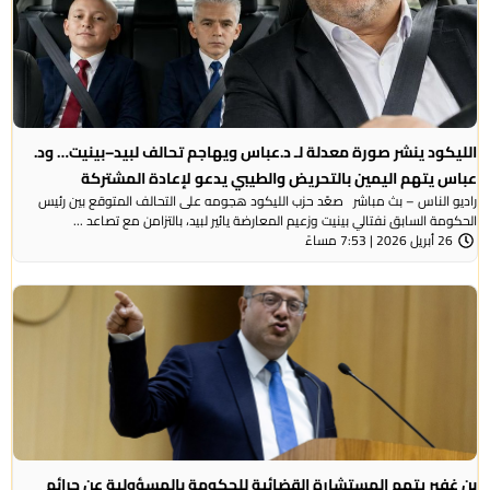
الليكود ينشر صورة معدلة لـ د.عباس ويهاجم تحالف لبيد–بينيت… ود.
عباس يتهم اليمين بالتحريض والطيبي يدعو لإعادة المشتركة
راديو الناس – بث مباشر صعّد حزب الليكود هجومه على التحالف المتوقع بين رئيس
الحكومة السابق نفتالي بينيت وزعيم المعارضة يائير لبيد، بالتزامن مع تصاعد ...
26 أبريل 2026 | 7:53 مساءً
بن غفير يتهم المستشارة القضائية للحكومة بالمسؤولية عن جرائم