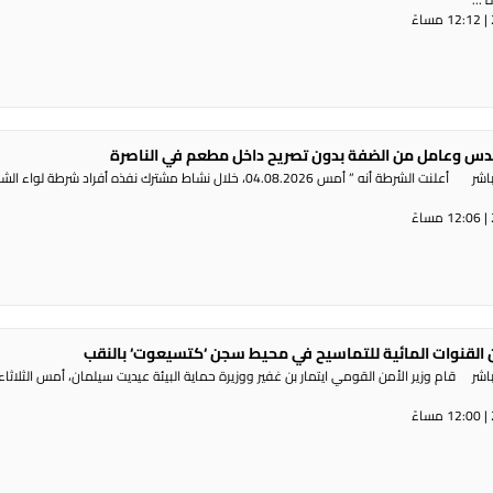
س وعامل من الضفة بدون تصريح داخل مطعم في الناصرة
راديو الناس – بث مباشر أعلنت الشرطة أنه ” أمس 04.08.2026، خلال نشاط مشترك نفذه أفراد شرطة لوا
القنوات المائية للتماسيح في محيط سجن ‘كتسيعوت‘ بالنقب
ر قام وزير الأمن القومي ايتمار بن غفير ووزيرة حماية البيئة عيديت سيلمان، أمس الثلاثاء،