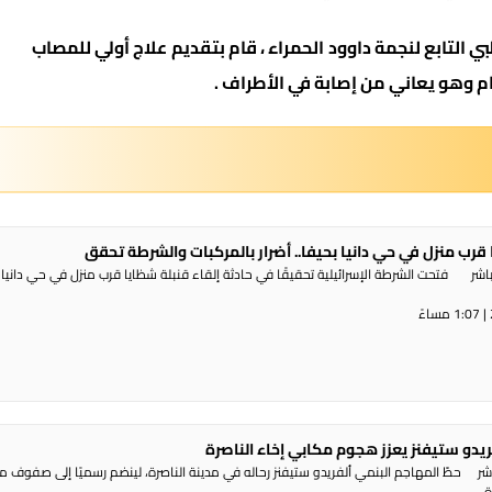
ي التابع لنجمة داوود الحمراء ، قام بتقديم علاج أولي للمصاب
 وهو يعاني من إصابة في الأطراف .
 قرب منزل في حي دانيا بحيفا.. أضرار بالمركبات والشرطة تحقق
شر فتحت الشرطة الإسرائيلية تحقيقًا في حادثة إلقاء قنبلة شظايا قرب منزل في حي دانيا 
ريدو ستيفنز يعزز هجوم مكابي إخاء الناصرة
شر حطّ المهاجم البنمي ألفريدو ستيفنز رحاله في مدينة الناصرة، لينضم رسميًا إلى صفوف 
...