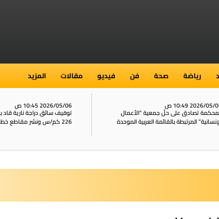
رياضة
صحة
فن
فيديو
مقالات
المزيد
2026/05/ 10:49 ص
2026/05/06 10:45 ص
محكمة تصادق على حلّ جمعية “الأعمال
توقيف سائق دراجة نارية قاد 
إنسانية” المرتبطة بالقائمة العربية الموحدة
226 كم/س ونشر مقاطع خطيرة على الشبكات