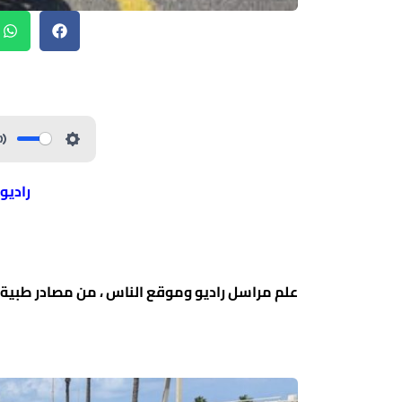
راديو
علم مراسل راديو وموقع الناس ، من مصادر طبية أنّ شابا ( 19 عاما ) ،أصيب