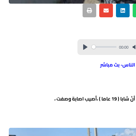
00:00
 الناس- بث مباشر
 اصابة وصفت ،