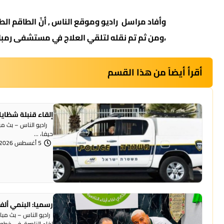
وأفاد مراسل راديو وموقع الناس , أنّ الطاقم الطب
،ومن ثم تم نقله لتلقي العلاج في مستشفى رمبام
أقرأ أيضاً من هذا القسم
إلقاء قنبلة شظايا
راديو الناس – بث مبا
حيفا، ...
5 أغسطس 2026 | 1:07 مساءً
رسميا: البنمي ألف
راديو الناس – بث مبا
إخاء الناصرة، في خطوة 