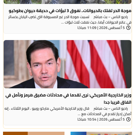
موجة الحر تفتك بالحيوانات.. نفوق 3 لبؤات في حديقة حيوان بطوكيو
راديو الناس – بث مباشر تسببت موجة الحر غير المسبوقة التي تضرب اليابان بخسائر
في عالم الحيوانات أيضا، حيث نفقت ثلاث لبؤات ...
5 أغسطس 2026 | 11:09 صباحًا
وزير الخارجية الأمريكي: نرى تقدما في محادثات مضيق هرمز ونأمل في
اتفاق قريبا جدا
راديو الناس – بث مباشر قال وزير الخارجية الأمريكي ماركو روبيو ، اليوم الثلاثاء ، إنه
أمكن إحراز تقدم في المحادثات مع ...
5 أغسطس 2026 | 10:54 صباحًا