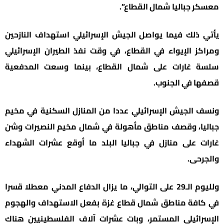
معسكر جباليا شمال القطاع”.
يأتي ذلك فيما يواصل الجيش الإسرائيلي استهداف النازحين
ومراكز الإيواء في القطاع، في وقت نفذ الطيران الإسرائيلي
سلسة غارات على شمال القطاع، بينما وسعت المدفعية
قصفها في الجنوب.
ونسف الجيش الإسرائيلي عددا من المنازل السكنية في مخيم
جباليا، وقصف مناطق مأهولة في شمال مخيم النصيرات وشن
غارات على منازل في جباليا البلد ما أوقع عشرات الشهداء
والجرحى.
ولليوم الـ29 على التوالي، ما يزال الدفاع المدني معطلا قسرا
في كافة مناطق شمال قطاع غزة بفعل الاستهداف والهجوم
الإسرائيلي المستمر، وبات عشرات آلاف الفلسطينيين هناك