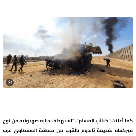
كما أعلنت “كتائب القسام”، “استهداف دبابة صهيونية من نوع
ميركفاه بقذيفة تاندوم بالقرب من منطقة الصفطاوي غرب