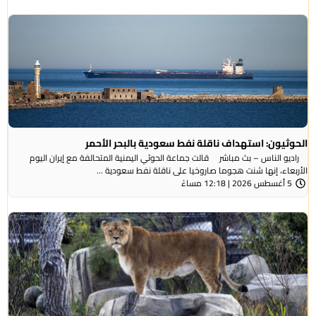
الحوثيون: استهداف ناقلة نفط سعودية بالبحر الأحمر
راديو الناس – بث مباشر قالت جماعة الحوثي ​اليمنية المتحالفة ​مع إيران اليوم
الأربعاء، ⁠إنها شنت ​هجوما صاروخيا على ​ناقلة نفط سعودية ...
5 أغسطس 2026 | 12:18 مساءً