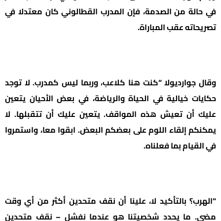
في حالة من الصدمة، فإن المدرب القطالوني كان معتدلا في
تصريحاته عقب المباراة.
وقال جوارديولا “كنت هنا كلاعب، وربما ليس كمدرب. لا توجد
حكايات خيالية في الحياة والرياضة، في بعض الأحيان يتعين
عليك أن تعيش هذه المواقف. يتعين عليك أن تتقبلها. لا
يمكنكم إلقاء اللوم على بعضكم البعض. ابقوا معا، واستمروا
في القيام بما فعلناه.
“الهرب؟ بالتأكيد لا، علينا أن نقف متحدين أكثر من أي وقت
مضى. ما يحدد شخصيتنا هو عندما نفشل – نقف متحدين