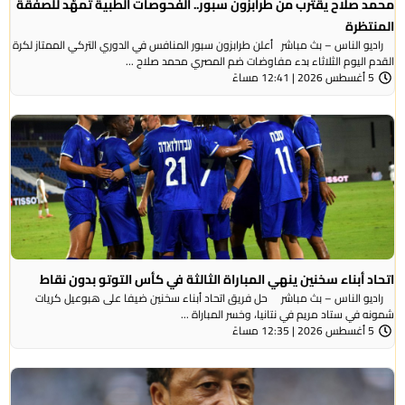
محمد صلاح يقترب من طرابزون سبور.. الفحوصات الطبية تمهّد للصفقة
المنتظرة
راديو الناس – بث مباشر أعلن طرابزون سبور المنافس في الدوري التركي الممتاز لكرة
القدم اليوم الثلاثاء بدء مفاوضات ضم المصري محمد صلاح ...
5 أغسطس 2026 | 12:41 مساءً
اتحاد أبناء سخنين ينهي المباراة الثالثة في كأس التوتو بدون نقاط
راديو الناس – بث مباشر حل فريق اتحاد أبناء سخنين ضيفا على هبوعيل كريات
شمونه في ستاد مريم في نتانيا، وخسر المباراة ...
5 أغسطس 2026 | 12:35 مساءً