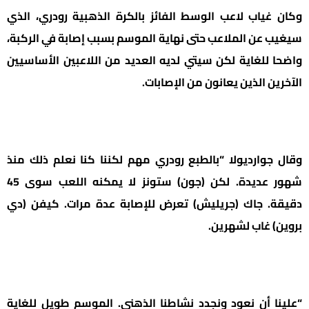
وكان غياب لاعب الوسط الفائز بالكرة الذهبية رودري، الذي
سيغيب عن الملاعب حتى نهاية الموسم بسبب إصابة في الركبة،
واضحا للغاية لكن سيتي لديه العديد من اللاعبين الأساسيين
الآخرين الذين يعانون من الإصابات.
قال جوارديولا “بالطبع رودري مهم ل
كننا كنا نعلم ذلك منذ
شهور عديدة. لكن (جون) ستونز لا يمكنه اللعب سوى 45
دقيقة. جاك (جريليش) تعرض للإصابة عدة مرات. كيفن (دي
بروين) غاب لشهرين.
“علينا أن نعود ونجدد نشاطنا الذهني. الموسم طويل للغاية