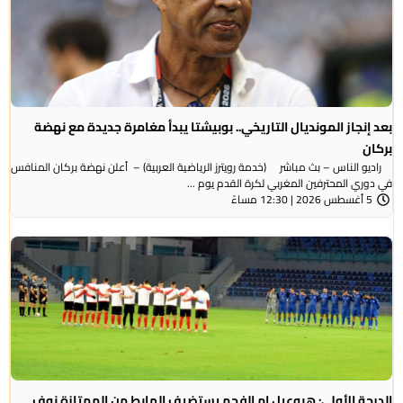
بعد إنجاز المونديال التاريخي.. بوبيشتا يبدأ مغامرة جديدة مع نهضة
بركان
راديو الناس – بث مباشر (خدمة رويترز الرياضية العربية) – ‭‭ ‬‬أعلن نهضة بركان المنافس
في دوري المحترفين المغربي لكرة القدم يوم ...
5 أغسطس 2026 | 12:30 مساءً
الدرجة الأولى: هبوعيل ام الفحم يستضيف الهابط من الممتازة نوف