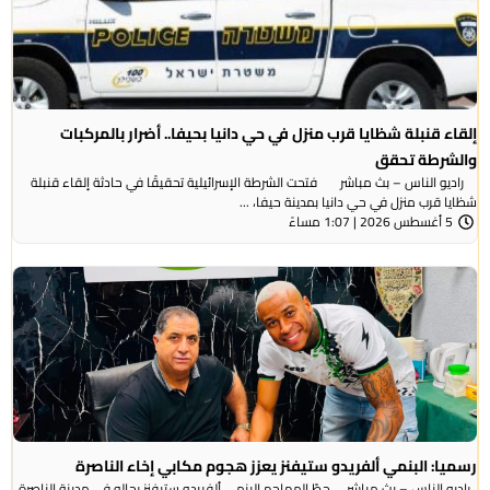
إلقاء قنبلة شظايا قرب منزل في حي دانيا بحيفا.. أضرار بالمركبات
والشرطة تحقق
راديو الناس – بث مباشر فتحت الشرطة الإسرائيلية تحقيقًا في حادثة إلقاء قنبلة
شظايا قرب منزل في حي دانيا بمدينة حيفا، ...
5 أغسطس 2026 | 1:07 مساءً
رسميا: البنمي ألفريدو ستيفنز يعزز هجوم مكابي إخاء الناصرة
راديو الناس – بث مباشر حطّ المهاجم البنمي ألفريدو ستيفنز رحاله في مدينة الناصرة،