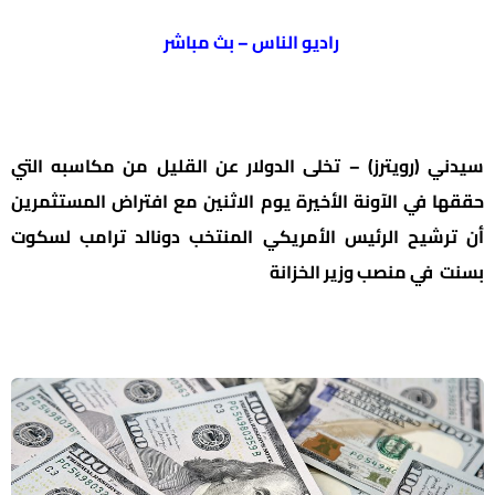
راديو الناس – بث مباشر
سيدني (رويترز) – تخلى الدولار عن القليل من مكاسبه التي
حققها في الآونة الأخيرة يوم الاثنين مع افتراض المستثمرين
أن ترشيح الرئيس الأمريكي المنتخب دونالد ترامب لسكوت
بسنت في منصب وزير الخزانة