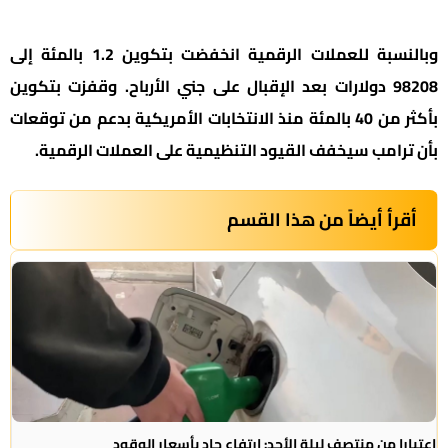
وبالنسبة للعملات الرقمية انخفضت بتكوين 1.2 بالمئة إلى
98208 دولارات بعد الإقبال على جني الأرباح. وقفزت بتكوين
بأكثر من 40 بالمئة منذ الانتخابات الأمريكية بدعم من توقعات
بأن ترامب سيخفف القيود التنظيمية على العملات الرقمية.
أقرأ أيضاً من هذا القسم
اعتبارا من منتصف ليلة الأحد: ارتفاع حاد بأسعار الوقود