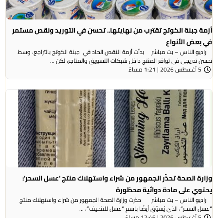
أزمة جبنة الكوتج تقترب من نهايتها.. تحسن في التوريد ونقص مستمر
في بعض الأنواع
راديو الناس – بث مباشر بدأت أزمة النقص الحاد في جبنة الكوتج بالتراجع، وسط
تحسن تدريجي في توافر المنتج داخل شبكات التسويق والمتاجر، لكن ...
5 أغسطس 2026 | 1:21 مساءً
وزارة الصحة تحذّر الجمهور من شراء واستهلاك منتج ‘عسل السحر‘:
يحتوي على مادة دوائية محظورة
راديو الناس – بث مباشر حذرت وزارة الصحة الجمهور من شراء واستهلاك منتج
“عسل السحر”، الذي يُسوَّق أيضًا باسم “عسل للتنحيف”، ...
5 أغسطس 2026 | 12:46 مساءً