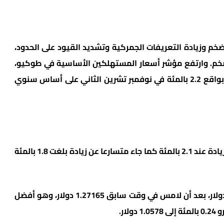
ضخم وزيادة التعريفات الجمركية وتشديد القيود على الحدود،
لتضخم. وارتفع مؤشر أسعار المستهلكين الأساسية في طوكيو،
الذي يستبعد تكاليف الأغذية الطازجة المتقلبة، بواقع 2.2 بالمئة في نوفمبر تشرين الثاني على أساس سنوي
وجاء المعدل أعلى من متوسط توقعات السوق لزيادة عند 2.1 بالمئة كما جاء متسارعا عن زيادة بلغت 1.8 بالمئة
وزاد الجنيه الإسترليني 0.18 بالمئة إلى 1.27105 دولار، بعد أن لامس في وقت سابق 1.27165 دولار، وهو أفضل