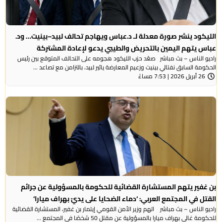
الليكود ينشر صورة معدلة لـ د.عباس ويهاجم تحالف لبيد–بينيت… ود.
عباس يتهم اليمين بالتحريض والطيبي يدعو لإعادة المشتركة
راديو الناس – بث مباشر صعّد حزب الليكود هجومه على التحالف المتوقع بين رئيس
الحكومة السابق نفتالي بينيت وزعيم المعارضة يائير لبيد، بالتزامن مع تصاعد ...
26 أبريل 2026 | 7:53 مساءً
بن غفير يتهم المستشارة القضائية للحكومة بالمسؤولية عن جرائم
القتل في المجتمع العربي: ‘دماء الضحايا على يديّ بهراف ميارا‘
راديو الناس – بث مباشر اتهم وزير الأمن القومي إيتمار بن غفير، المستشارة القضائية
للحكومة غالي بهراف ميارا بالمسؤولية عن مقتل 50 شخصًا في المجتمع ...