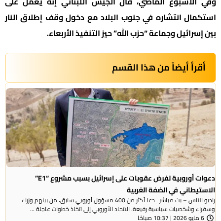
وفي الأسبوع الماضي، قال الجيش اللبناني إنه يعمل على
استكمال انتشاره في جنوب البلاد مع دخول وقف إطلاق النار
بين إسرائيل وجماعة “حزب الله” حيز التنفيذ الأربعاء.
أقرأ أيضاً من هذا القسم
دعوات أوروبية لفرض عقوبات على إسرائيل بسبب مشروع “E1”
الاستيطاني في الضفة الغربية
راديو الناس – بث مباشر دعا أكثر من 400 مسؤول أوروبي سابق، من بينهم وزراء
وسفراء وشخصيات سياسية رفيعة، الاتحاد الأوروبي إلى اتخاذ خطوات عاجلة ...
6 مايو 2026 | 10:37 صباحًا