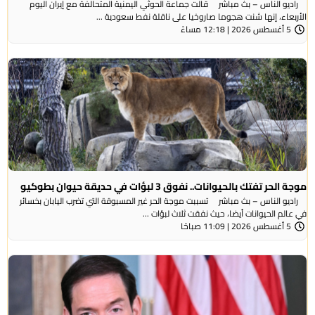
راديو الناس – بث مباشر قالت جماعة الحوثي ​اليمنية المتحالفة ​مع إيران اليوم
الأربعاء، ⁠إنها شنت ​هجوما صاروخيا على ​ناقلة نفط سعودية ...
5 أغسطس 2026 | 12:18 مساءً
موجة الحر تفتك بالحيوانات.. نفوق 3 لبؤات في حديقة حيوان بطوكيو
راديو الناس – بث مباشر تسببت موجة الحر غير المسبوقة التي تضرب اليابان بخسائر
في عالم الحيوانات أيضا، حيث نفقت ثلاث لبؤات ...
5 أغسطس 2026 | 11:09 صباحًا