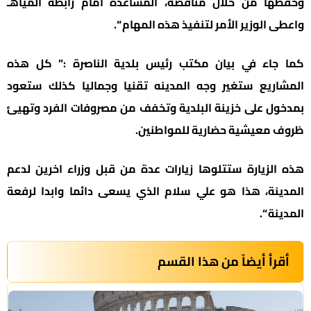
وحفظها من خلال مناقصة، المساعدة امام رابطة المياهـ
واعطى الوزير الأمر لتنفيذ هذه المهام “.
كما جاء في بيان مكتب رئيس بلدية الناصرة :” كل هذه
المشاريع ستغير وجه المدينه تقنيا وجماليا كذلك ستعود
بمدخول على خزينة البلدية وتخفف من مصروفات الفرد وتهيئ
ظروف معيشية حضارية للمواطنين.
هذه الزيارة ستتلوها زيارات عدة من قبل وزراء اخرين لدعم
المدينة، هذا هو علي سلام الذي يسعى دائما وابدا لرفعة
المدينة “.
أقرأ أيضاً من هذا القسم