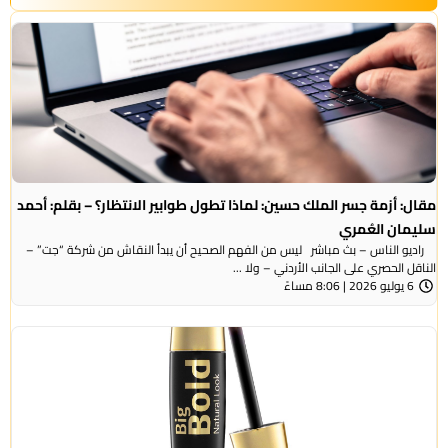
مقال: أزمة جسر الملك حسين: لماذا تطول طوابير الانتظار؟ – بقلم: أحمد
سليمان العُمري
راديو الناس – بث مباشر ليس من الفهم الصحيح أن يبدأ النقاش من شركة “جت” –
الناقل الحصري على الجانب الأردني – ولا ...
6 يوليو 2026 | 8:06 مساءً