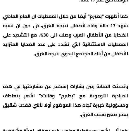
كما أظهرت “بطيرم” أيضا من خلال المعطيات ان العام الماضي
شهد 17 حالة وفاة لأطفال نتيجة الغرق، في حين ان نسبة
الضحايا من الأطفال العرب وصلت الى 30%، مع التشديد على
المعطيات الاستثنائية التي تشدد على عدد الضحايا المتزايد
للأطفال من أبناء المجتمع البدوي نتيجة الغرق.
وتحدثت الفنانة رنين بشارات إسكندر عن مشاركتها في هذه
المبادرة التوعوية مع “بطيرم” وقالت:” اشعر بتعاطف
ومسؤولية كبيرة تجاه هذا الموضوع أولا لأنني فقدت شقيق
بعمر صغير بسبب الغرق.
كما أني اشعر بمسؤولية وواجب كبير بصفتي امرأة وشخصية