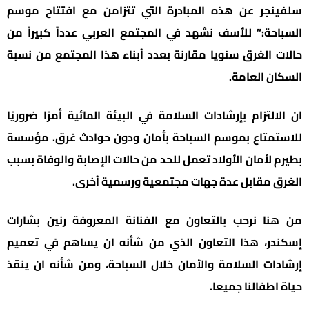
سلفينجر عن هذه المبادرة التي تتزامن مع افتتاح موسم
السباحة:” للأسف نشهد في المجتمع العربي عدداً كبيراً من
حالات الغرق سنويا مقارنة بعدد أبناء هذا المجتمع من نسبة
السكان العامة.
ان الالتزام بإرشادات السلامة في البيئة المائية أمرًا ضروريًا
للاستمتاع بموسم السباحة بأمان ودون حوادث غرق. مؤسسة
بطيرم لأمان الأولاد تعمل للحد من حالات الإصابة والوفاة بسبب
الغرق مقابل عدة جهات مجتمعية ورسمية أخرى.
من هنا نرحب بالتعاون مع الفنانة المعروفة رنين بشارات
إسكندر، هذا التعاون الذي من شأنه ان يساهم في تعميم
إرشادات السلامة والأمان خلال السباحة، ومن شأنه ان ينقذ
حياة اطفالنا جميعا.