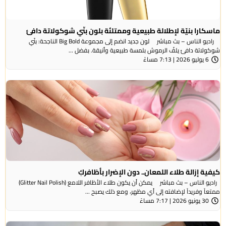
ماسكارا بنيّة لإطلالة طبيعية وممتلئة بلون بنّي شوكولاتة دافئ
راديو الناس – بث مباشر لون جديد انضم إلى مجموعة Big Bold الناجحة: بنّي
شوكولاتة دافئ يلفّ الرموش بلمسة طبيعية وأنيقة. بفضل ...
6 يوليو 2026 | 7:13 مساءً
كيفية إزالة طلاء اللمعان.. دون الإضرار بأظافركِ
راديو الناس – بث مباشر يمكن أن يكون طلاء الأظافر اللامع (Glitter Nail Polish)
ممتعاً وفريداً لإضافته إلى أي مظهر، ومع ذلك يصبح ...
30 يونيو 2026 | 7:17 مساءً