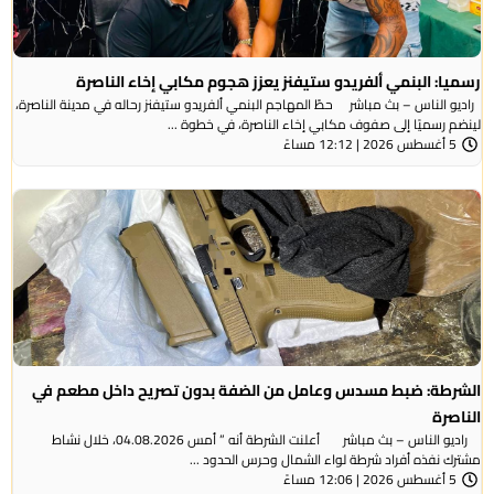
رسميا: البنمي ألفريدو ستيفنز يعزز هجوم مكابي إخاء الناصرة
راديو الناس – بث مباشر حطّ المهاجم البنمي ألفريدو ستيفنز رحاله في مدينة الناصرة،
لينضم رسميًا إلى صفوف مكابي إخاء الناصرة، في خطوة ...
5 أغسطس 2026 | 12:12 مساءً
الشرطة: ضبط مسدس وعامل من الضفة بدون تصريح داخل مطعم في
الناصرة
راديو الناس – بث مباشر أعلنت الشرطة أنه ” أمس 04.08.2026، خلال نشاط
مشترك نفذه أفراد شرطة لواء الشمال وحرس الحدود ...
5 أغسطس 2026 | 12:06 مساءً