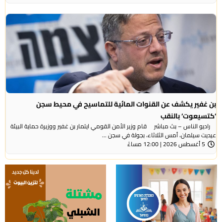
بن غفير يكشف عن القنوات المائية للتماسيح في محيط سجن
‘كتسيعوت‘ بالنقب
راديو الناس – بث مباشر قام وزير الأمن القومي ايتمار بن غفير ووزيرة حماية البيئة
عيديت سيلمان، أمس الثلاثاء، بجولة في سجن ...
5 أغسطس 2026 | 12:00 مساءً