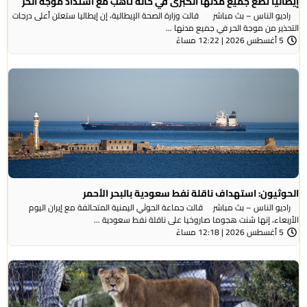
إيطاليا تضع جميع مدنها الكبرى في حالة تأهب مع اشتداد موجة الحر
راديو الناس – بث مباشر قالت وزارة الصحة الإيطالية، إن إيطاليا ستعلن أعلى درجات
التحذير من موجة ​الحر في جميع مدنها ...
5 أغسطس 2026 | 12:22 مساءً
الحوثيون: استهداف ناقلة نفط سعودية بالبحر الأحمر
راديو الناس – بث مباشر قالت جماعة الحوثي ​اليمنية المتحالفة ​مع إيران اليوم
الأربعاء، ⁠إنها شنت ​هجوما صاروخيا على ​ناقلة نفط سعودية ...
5 أغسطس 2026 | 12:18 مساءً