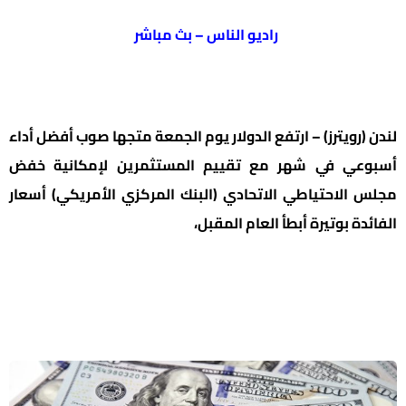
راديو الناس – بث مباشر
لندن (رويترز) – ارتفع الدولار يوم الجمعة متجها صوب أفضل أداء
أسبوعي في شهر مع تقييم المستثمرين لإمكانية خفض
مجلس الاحتياطي الاتحادي (البنك المركزي الأمريكي) أسعار
الفائدة بوتيرة أبطأ العام المقبل،