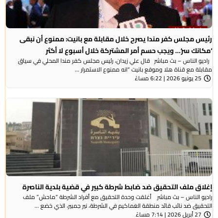
رئيس مجلس كفر مندا يصرح خلال مقابلة مع بانيت: ممنوع أن نبقى
‘مكانك سر‘… ويجب حسم أمر المشتركة خلال أسبوع لا أكثر
راديو الناس – بث مباشر قال علي زيدان، رئيس مجلس كفر مندا المحلي في سياق
مقابلة مع قناة هلا وموقع بانيت “انه ممنوع الاستمرار ...
25 يونيو 2026 | 6:22 مساءً
إغلاق ملف التحقيق ضد ضابط شرطة كبير في قضية بلدية الناصرة
راديو الناس – بث مباشر أغلقت وحدة التحقيق مع أفراد الشرطة “ماحش” ملف
التحقيق ضد نائب قائد منطقة العَماكيم في الشرطة، نير جمبير، الذي خضع ...
27 أبريل 2026 | 7:14 مساءً