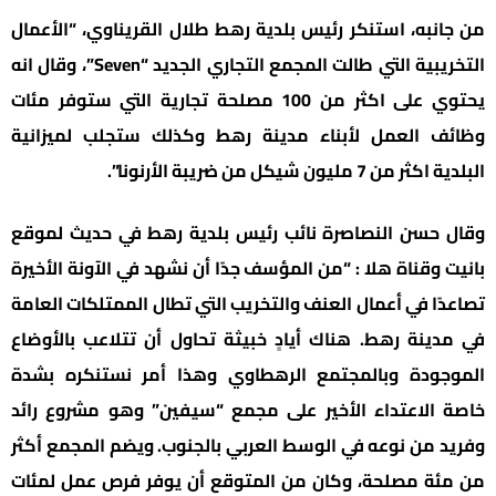
من جانبه، استنكر رئيس بلدية رهط طلال القريناوي، “الأعمال
التخريبية التي طالت المجمع التجاري الجديد “Seven”، وقال انه
يحتوي على اكثر من 100 مصلحة تجارية التي ستوفر مئات
وظائف العمل لأبناء مدينة رهط وكذلك ستجلب لميزانية
البلدية اكثر من 7 مليون شيكل من ضريبة الأرنونا”.
وقال حسن النصاصرة نائب رئيس بلدية رهط في حديث لموقع
بانيت وقناة هلا : “من المؤسف جدًا أن نشهد في الآونة الأخيرة
تصاعدًا في أعمال العنف والتخريب التي تطال الممتلكات العامة
في مدينة رهط. هناك أيادٍ خبيثة تحاول أن تتلاعب بالأوضاع
الموجودة وبالمجتمع الرهطاوي وهذا أمر نستنكره بشدة
خاصة الاعتداء الأخير على مجمع “سيفين” وهو مشروع رائد
وفريد من نوعه في الوسط العربي بالجنوب. ويضم المجمع أكثر
من مئة مصلحة، وكان من المتوقع أن يوفر فرص عمل لمئات