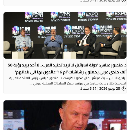
25 يونيو 2026 | 6:42 مساءً
د. منصور عباس: ‘دولة اسرائيل لا تريد تجنيد العرب.. لا أحد يريد رؤية 50
ألف جندي عربي يحملون رشاشات ‘ام 16‘ عائدون بها الى بلداتهم‘
راديو الناس – بث مباشر قال عضو الكنيست د. منصور عباس، رئيس القائمة العربية
الموحدة خلال ندوة حوارية في مؤتمر مركز السلطات المحلية موني ...
25 يونيو 2026 | 6:37 مساءً