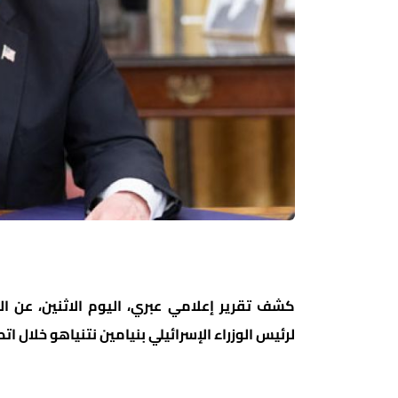
كشف تقرير إعلامي عبري، اليوم الاثنين، عن ال
لرئيس الوزراء الإسرائيلي بنيامين نتنياهو خلال ات