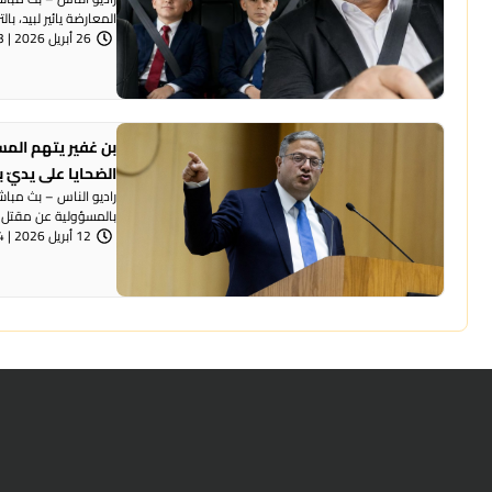
المعارضة يائير لبيد، بال
26 أبريل 2026 | 7:53 مساءً
بن غفير يتهم المس
الضحايا على يديّ ب
راديو الناس – بث مباش
بالمسؤولية عن مقتل 50 شخصًا في المجتمع ...
12 أبريل 2026 | 6:54 مساءً