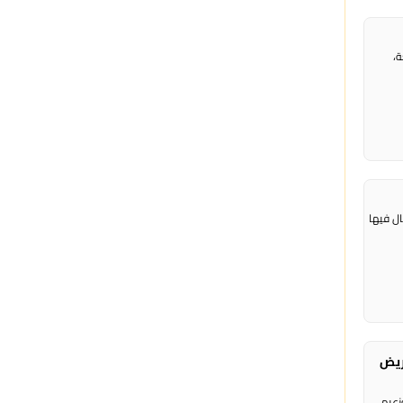
عة،
ال فيها
ريض
زعيم