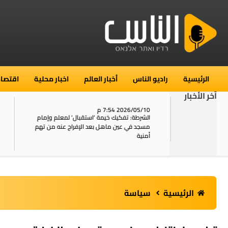
الرئيسية
راديو الناس
أخبار العالم
اخبار محلية
اقتصاد
آخر الأخبار
2026/05/10 7:54 م
06
استنفار في حي الطور بالقدس بعد الإبلاغ عن 16
الشرطة: تفكيك خيمة ‘استقبال‘ لمعلم وإمام
ال
يل
مسجد في عين ماهل بعد الإفراج عنه من تهم
ال
أمنية
الرئيسية
سياسة