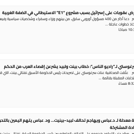
 على إسرائيل بسبب مشروع “E1” الاستيطاني في الضفة الغربية
راديو الناس – بث مباشر دعا أكثر من 400 مسؤول أوروبي سابق، من بينهم وزراء وسفراء وشخصيات سياسية رفي
تخاذ خطوات عاجلة ...
غوستي لـ”راديو الناس”: خطاب بينت ولبيد يشرعن إقصاء العرب من الحكم
شر علّقت الصحافية عنات سرغوستي على تصريحات رئيس الحكومة الأسبق نفتالي بينت، التي ق
ابات المقبلة بقائمة ...
 معدلة لـ د.عباس ويهاجم تحالف لبيد–بينيت… ود. عباس يتهم اليمين بالتح
ادة المشتركة
شر صعّد حزب الليكود هجومه على التحالف المتوقع بين رئيس الحكومة السابق نفتالي بينيت و