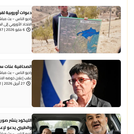
دعوات أوروبية لفرض عقوبات
الاتحاد الأوروبي إلى ا
6 مايو 2026 | 10:37 صباحًا
الصحافية عنات سر
راديو الناس – بث مبا
عقب إعلان خوضه الانتخ
27 أبريل 2026 | 8:32 مساءً
الليكود ينشر صورة
والطيبي يدعو لإع
راديو الناس – بث مبا