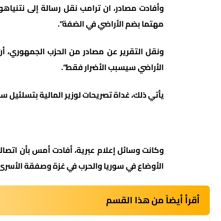
وأفادت مصادر، ان ترامب نقل رسالة إلى نتنياهو
مهتما بضم الأراضي في الضفة”.
ونقل التقرير عن مصادر من الحزب الجمهوري، أ
الأراضي سيسبب الأضرار فقط”.
يأتي ذلك، غداة تصريحات لوزير المالية بتسلئيل سموتريتش قال ف
وكانت وسائل إعلام عبرية، أفادت أمس بأن اتصالا 
الأوضاع في سوريا والحرب في غزة وصفقة الأسرى
أقرأ أيضاً من هذا القسم