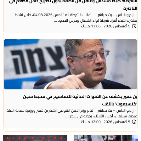
الشرطة: ضبط مسدس وعامل من الضفة بدون تصريح داخل مطعم في
الناصرة
راديو الناس – بث مباشر أعلنت الشرطة أنه ” أمس 04.08.2026، خلال نشاط
مشترك نفذه أفراد شرطة لواء الشمال وحرس الحدود ...
5 أغسطس 2026 | 12:06 مساءً
بن غفير يكشف عن القنوات المائية للتماسيح في محيط سجن
‘كتسيعوت‘ بالنقب
راديو الناس – بث مباشر قام وزير الأمن القومي ايتمار بن غفير ووزيرة حماية البيئة
عيديت سيلمان، أمس الثلاثاء، بجولة في سجن ...
5 أغسطس 2026 | 12:00 مساءً