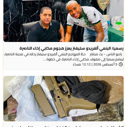
رسميا: البنمي ألفريدو ستيفنز يعزز هجوم مكابي إخاء الناصرة
راديو الناس – بث مباشر حطّ المهاجم البنمي ألفريدو ستيفنز رحاله في مدينة الناصرة،
لينضم رسميًا إلى صفوف مكابي إخاء الناصرة، في خطوة ...
5 أغسطس 2026 | 12:12 مساءً