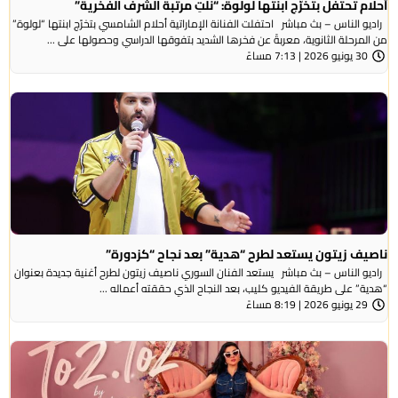
أحلام تحتفل بتخرّج ابنتها لولوة: “نلتِ مرتبة الشرف الفخرية”
راديو الناس – بث مباشر احتفلت الفنانة الإماراتية أحلام الشامسي بتخرّج ابنتها “لولوة”
من المرحلة الثانوية، معربةً عن فخرها الشديد بتفوقها الدراسي وحصولها على ...
30 يونيو 2026 | 7:13 مساءً
ناصيف زيتون يستعد لطرح “هدية” بعد نجاح “كزدورة”
راديو الناس – بث مباشر يستعد الفنان السوري ناصيف زيتون لطرح أغنية جديدة بعنوان
“هدية” على طريقة الفيديو كليب، بعد النجاح الذي حققته أعماله ...
29 يونيو 2026 | 8:19 مساءً