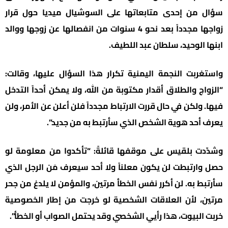
سؤال من إحدى متابعاتها على السوشيال ميديا حول قرار
زواجها مجدداً بعد نحو 4 سنوات من انفصالها عن زوجها ووالد
ابنها الوحيد، سلطان عبد اللطيف.
واستغربت النجمة اليمنية تكرار هذا السؤال عليها، وقالت:
“الزواج والطلاق أقدار مكتوبة من الله، ولا يمكن أحداً التدخل
فيها. ولكن في حال قررت الارتباط مجدداً فلن أعلن عن الأمر، ولن
يعرف أحد هوية الشخص الذي سأرتبط به من جديد”.
وشدّدت بلقيس على موقفها قائلةً: “تأكدوا من معلومة لو
حصل وارتبطت لن يكون معلناً ولا أحد سيعرف مَن الرجل الذي
سأرتبط به. لن أكرر نفس الخطأ مرتين، والمؤمن لا يلدغ من جحر
مرتين، لأن العلاقات الشخصية لو خرجت من إطار الخصوصية
خربت البيوت، هذا رأيي الشخصي وقد يحتمل الصواب أو الخطأ”.