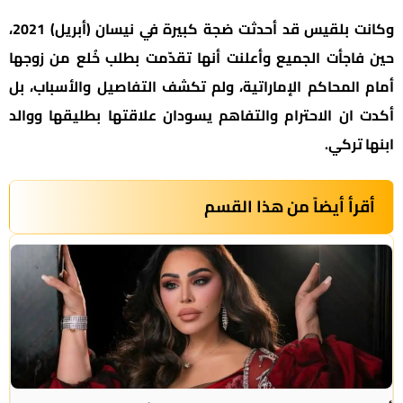
وكانت بلقيس قد أحدثت ضجة كبيرة في نيسان (أبريل) 2021،
حين فاجأت الجميع وأعلنت أنها تقدّمت بطلب خُلع من زوجها
أمام المحاكم الإماراتية، ولم تكشف التفاصيل والأسباب، بل
أكدت ان الاحترام والتفاهم يسودان علاقتها بطليقها ووالد
ابنها تركي.
أقرأ أيضاً من هذا القسم