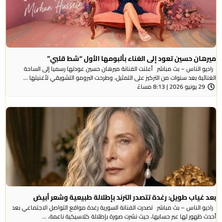
ميرهان حسين تعود إلى الغناء بألبومها الأول “شط قلبي”
راديو الناس – بث مباشر أعلنت الفنانة ميرهان حسين عودتها رسميا إلى الساحة
الغنائية بعد سنوات من التركيز على التمثيل، وطرحت البرومو التشويقي لأغنيتها ...
29 يونيو 2026 | 8:13 مساءً
بعد غياب طويل: رغدة تتصدر الترند بإطلالة طبيعية وشعر أبيض
راديو الناس – بث مباشر تصدرت الفنانة السورية رغدة مواقع التواصل الاجتماعي بعد
أحدث ظهور لها عبر حسابها، حيث نشرت صورة بإطلالة كلاسيكية ناعمة، ...