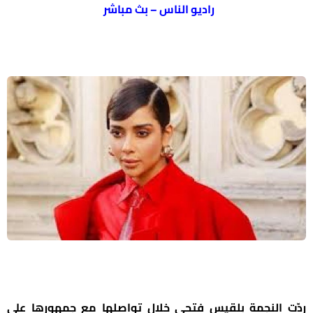
راديو الناس – بث مباشر
ردّت النجمة بلقيس فتحي خلال تواصلها مع جمهورها على