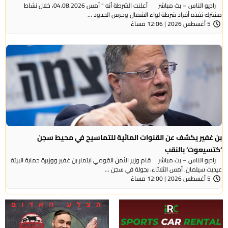
راديو الناس – بث مباشر أعلنت الشرطة أنه ” أمس 04.08.2026، خلال نشاط
مشترك نفذه أفراد شرطة لواء الشمال وحرس الحدود ...
5 أغسطس 2026 | 12:06 مساءً
بن غفير يكشف عن القنوات المائية للتماسيح في محيط سجن
‘كتسيعوت‘ بالنقب
راديو الناس – بث مباشر قام وزير الأمن القومي ايتمار بن غفير ووزيرة حماية البيئة
عيديت سيلمان، أمس الثلاثاء، بجولة في سجن ...
5 أغسطس 2026 | 12:00 مساءً