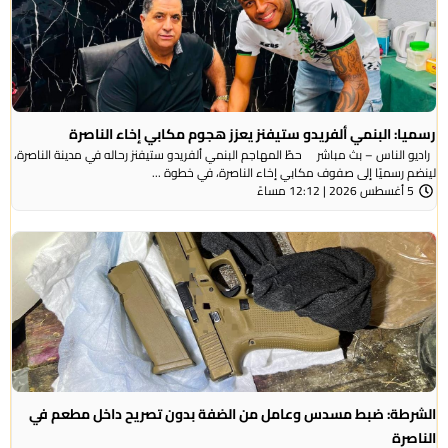
رسميا: البنمي ألفريدو ستيفنز يعزز هجوم مكابي إخاء الناصرة
راديو الناس – بث مباشر حطّ المهاجم البنمي ألفريدو ستيفنز رحاله في مدينة الناصرة،
لينضم رسميًا إلى صفوف مكابي إخاء الناصرة، في خطوة ...
5 أغسطس 2026 | 12:12 مساءً
الشرطة: ضبط مسدس وعامل من الضفة بدون تصريح داخل مطعم في
الناصرة