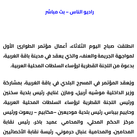
راديو الناس – بث مباشر
انطلقت صباح اليوم الثلاثاء، أعمال مؤتمر الطوارئ الأول
لمواجهة الجريمة والعنف، والذي يعقد في مدينة باقة الغربية،
بدعوة من اللجنة القطرية لرؤساء السلطات المحلية العربية.
ويُعقد المؤتمر في المسرح البلدي في باقة الغربية، بمشاركة
وزير الداخلية موشيه أربيل، ومازن غنايم، رئيس بلدية سخنين
ورئيس اللجنة القطرية لرؤساء السلطات المحلية العربية،
وحاييم بيباس، رئيس بلدية موديعين –مكابيم – ريعوت ورئيس
مركز الحكم المحلي، والمحامي عميد باخر، رئيس نقابة
المحامين، والمحامية عنبال حرموني، رئيسة نقابة الأخصائيين