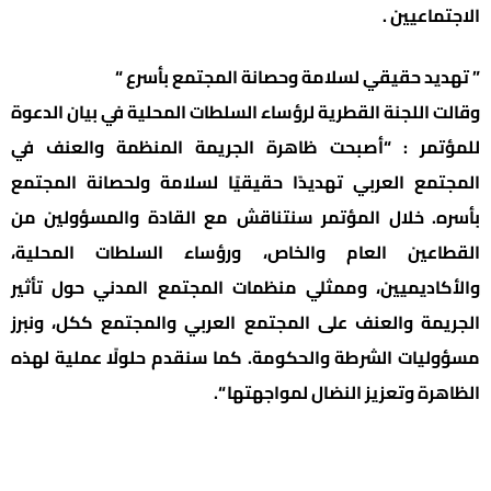
الاجتماعيين .
” تهديد حقيقي لسلامة وحصانة المجتمع بأسرع “
وقالت اللجنة القطرية لرؤساء السلطات المحلية في بيان الدعوة
للمؤتمر : “أصبحت ظاهرة الجريمة المنظمة والعنف في
المجتمع العربي تهديدًا حقيقيًا لسلامة ولحصانة المجتمع
بأسره. خلال المؤتمر سنتناقش مع القادة والمسؤولين من
القطاعين العام والخاص، ورؤساء السلطات المحلية،
والأكاديميين، وممثلي منظمات المجتمع المدني حول تأثير
الجريمة والعنف على المجتمع العربي والمجتمع ككل، ونبرز
مسؤوليات الشرطة والحكومة. كما سنقدم حلولًا عملية لهذه
الظاهرة وتعزيز النضال لمواجهتها “.