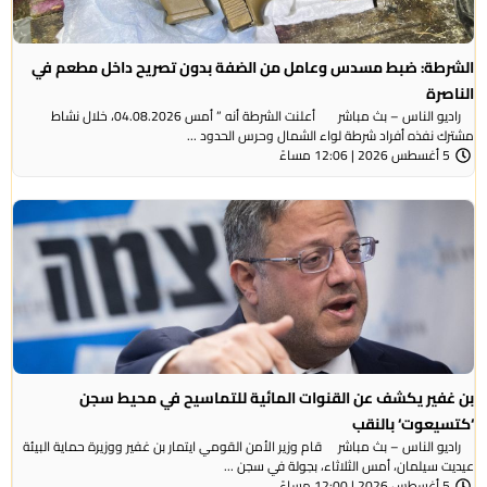
الشرطة: ضبط مسدس وعامل من الضفة بدون تصريح داخل مطعم في
الناصرة
راديو الناس – بث مباشر أعلنت الشرطة أنه ” أمس 04.08.2026، خلال نشاط
مشترك نفذه أفراد شرطة لواء الشمال وحرس الحدود ...
5 أغسطس 2026 | 12:06 مساءً
بن غفير يكشف عن القنوات المائية للتماسيح في محيط سجن
‘كتسيعوت‘ بالنقب
راديو الناس – بث مباشر قام وزير الأمن القومي ايتمار بن غفير ووزيرة حماية البيئة
عيديت سيلمان، أمس الثلاثاء، بجولة في سجن ...
5 أغسطس 2026 | 12:00 مساءً