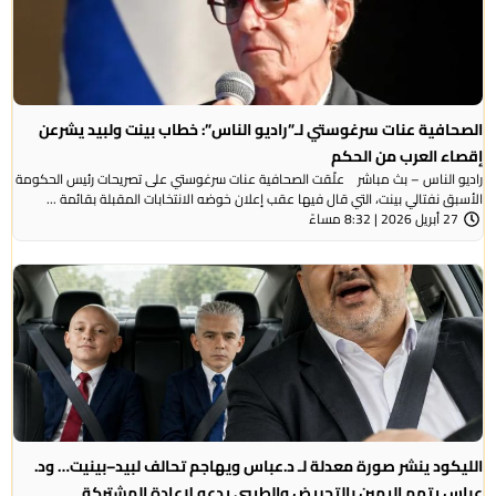
الصحافية عنات سرغوستي لـ”راديو الناس”: خطاب بينت ولبيد يشرعن
إقصاء العرب من الحكم
راديو الناس – بث مباشر علّقت الصحافية عنات سرغوستي على تصريحات رئيس الحكومة
الأسبق نفتالي بينت، التي قال فيها عقب إعلان خوضه الانتخابات المقبلة بقائمة ...
27 أبريل 2026 | 8:32 مساءً
الليكود ينشر صورة معدلة لـ د.عباس ويهاجم تحالف لبيد–بينيت… ود.
عباس يتهم اليمين بالتحريض والطيبي يدعو لإعادة المشتركة