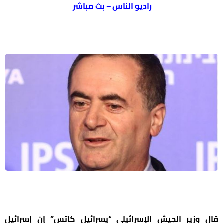
راديو الناس – بث مباشر
قال وزير الجيش الإسرائيلي “يسرائيل كاتس” إن إسرائيل