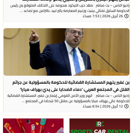
راديو الناس – بث مباشر صعّد حزب الليكود هجومه على التحالف المتوقع بين رئيس
الحكومة السابق نفتالي بينيت وزعيم المعارضة يائير لبيد، بالتزامن مع تصاعد ...
26 أبريل 2026 | 7:53 مساءً
بن غفير يتهم المستشارة القضائية للحكومة بالمسؤولية عن جرائم
القتل في المجتمع العربي: ‘دماء الضحايا على يديّ بهراف ميارا‘
راديو الناس – بث مباشر اتهم وزير الأمن القومي إيتمار بن غفير، المستشارة القضائية
للحكومة غالي بهراف ميارا بالمسؤولية عن مقتل 50 شخصًا في المجتمع ...
12 أبريل 2026 | 6:54 مساءً