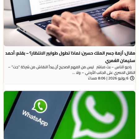
مقال: أزمة جسر الملك حسين: لماذا تطول طوابير الانتظار؟ – بقلم: أحمد
سليمان العُمري
راديو الناس – بث مباشر ليس من الفهم الصحيح أن يبدأ النقاش من شركة “جت” –
الناقل الحصري على الجانب الأردني – ولا ...
6 يوليو 2026 | 8:06 مساءً