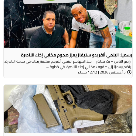
رسميا: البنمي ألفريدو ستيفنز يعزز هجوم مكابي إخاء الناصرة
راديو الناس – بث مباشر حطّ المهاجم البنمي ألفريدو ستيفنز رحاله في مدينة الناصرة،
لينضم رسميًا إلى صفوف مكابي إخاء الناصرة، في خطوة ...
5 أغسطس 2026 | 12:12 مساءً