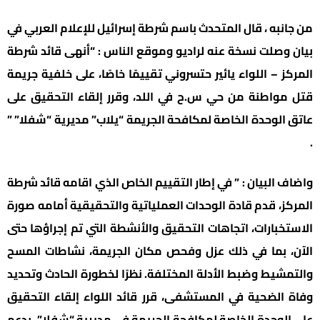
من جانبه ، قال المتحدث باسم شرطة إسرائيل للإعلام العربي في
بيان وصلت نسخة عنه لراديو وموقع الناس : “أنهى قائد شرطة
المركز – اللواء يائير حتسروني تقييمًا خاصًا، على خلفية جريمة
قتل مواطنة من حي س.ح في اللد، وقرر إلقاء التحقيق على
عاتق الوحدة الخاصة لمكافحة الجريمة “يلاب” مديرية “شفلا” ”
.
واضاف البيان : ” في إطار التقييم الخاص الذي اقامه قائد شرطة
المركز، قدم قادة الوحدات العملياتية والتحقيقية أمامه صورة
الاستخبارات، اتجاهات التحقيق والأنشطة التي تم إجراؤها حتى
الآن، بما في ذلك عزل وفحص مكان الجريمة، نشاطات المسح
والتمشيط وضبط الأدلة المختلفة. نظرًا لخطورة الحادث وتحديد
وفاة الضحية في المستشفى، قرر قائد اللواء إلقاء التحقيق
على الوحدة الخاصة لمكافحة الجريمة في مديرية “شفلا”، بدعم